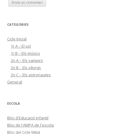
CATEGORIES
Cicle Inicial
1r A – El sol
1r B – Els músics
2n A – Els vampirs
2n B – Els vikings
2n C – Els astronautes
General
ESCOLA
Bloc d'Educació Infantil
Bloc de l'AMPA de l'escola
Bloc del Cicle Mitjà