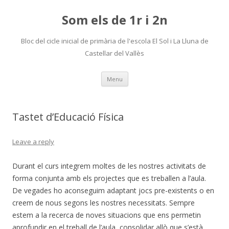
Som els de 1r i 2n
Bloc del cicle inicial de primària de l'escola El Sol i La Lluna de
Castellar del Vallès
Skip
Menu
to
content
Tastet d’Educació Física
Leave a reply
Durant el curs integrem moltes de les nostres activitats de
forma conjunta amb els projectes que es treballen a l’aula.
De vegades ho aconseguim adaptant jocs pre-existents o en
creem de nous segons les nostres necessitats. Sempre
estem a la recerca de noves situacions que ens permetin
aprofundir en el treball de l’aula, consolidar allò que s’està