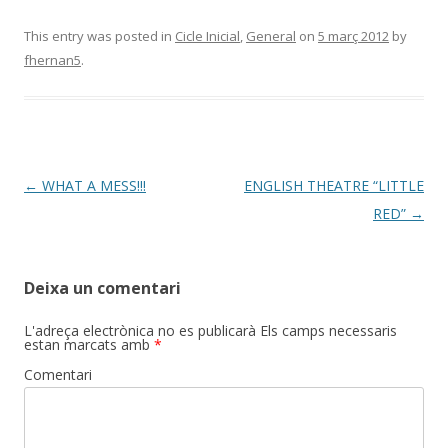
This entry was posted in
Cicle Inicial
,
General
on
5 març 2012
by
fhernan5
.
Post
←
WHAT A MESS!!!
ENGLISH THEATRE “LITTLE
navigation
RED”
→
Deixa un comentari
L'adreça electrònica no es publicarà
Els camps necessaris
estan marcats amb
*
Comentari