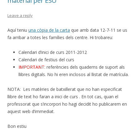
material per ESO
Leave a reply
Aquí teniu
una còpia de la carta
que amb data 12-7-11 se us
fa arribar a totes les famílies dels centre. Hi trobareu:
Calendari d’inici de curs 2011-2012
Calendari de festius del curs
IMPORTANT
: referències dels quaderns de suport als
llibres digitals. No hi eren inclosos al llistat de matrícula.
NOTA: Les matèries de batxillerat que no han especificat
llibre de text ho faran a inici de curs . En tot cas, quan el
professorat que s’incorpori ho hagi decidit ho publicarem en
aquest web d’immediat.
Bon estiu