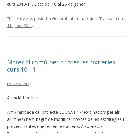
curs 2010-11. Data del 10 al 26 de gener
This entry was posted in
General
,
Informació ajuts
,
Transport
on
11 gener 2011
.
Material comú per a totes les matèries
curs 10-11
Leave a reply
Atenció families,
Amb l’ariibada del projecte EDUCAT 1×1(ordinadors per als
alumnes) hem hagut de modificar moltes de les estrategies i
procedimentes que teniem establerts. Això afecta