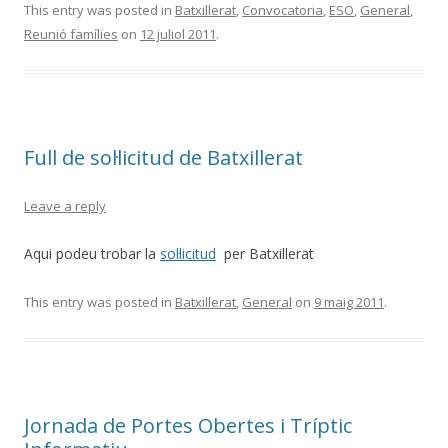
This entry was posted in
Batxillerat
,
Convocatoria
,
ESO
,
General
,
Reunió famílies
on
12 juliol 2011
.
Full de sol·licitud de Batxillerat
Leave a reply
Aqui podeu trobar la
sol·licitud
per Batxillerat
This entry was posted in
Batxillerat
,
General
on
9 maig 2011
.
Jornada de Portes Obertes i Tríptic