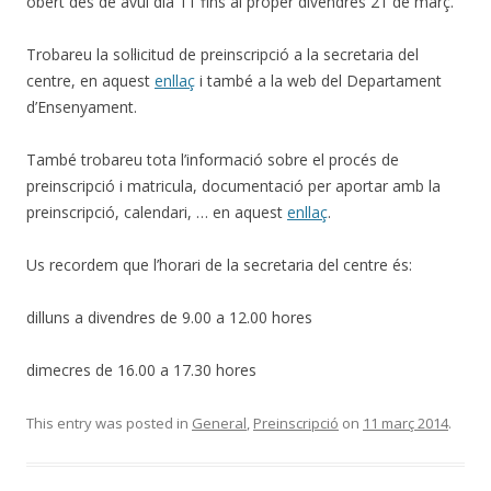
obert des de avui dia 11 fins al proper divendres 21 de març.
Trobareu la sol·licitud de preinscripció a la secretaria del
centre, en aquest
enllaç
i també a la web del Departament
d’Ensenyament.
També trobareu tota l’informació sobre el procés de
preinscripció i matricula, documentació per aportar amb la
preinscripció, calendari, … en aquest
enllaç
.
Us recordem que l’horari de la secretaria del centre és:
dilluns a divendres de 9.00 a 12.00 hores
dimecres de 16.00 a 17.30 hores
This entry was posted in
General
,
Preinscripció
on
11 març 2014
.