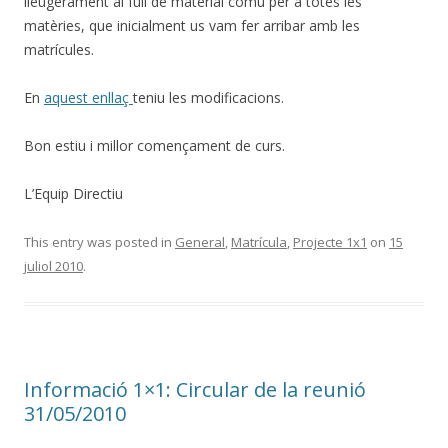
lleugerament al full de material comú per a totes les
matèries, que inicialment us vam fer arribar amb les
matrícules.
En
aquest enllaç
teniu les modificacions.
Bon estiu i millor començament de curs.
L’Equip Directiu
This entry was posted in
General
,
Matrícula
,
Projecte 1x1
on
15
juliol 2010
.
Informació 1×1: Circular de la reunió
31/05/2010