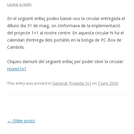
Leave a reply
En el següent enllaç podeu baixar-vos la circular entregada el
dilluns dia 31 de maig, on s’informava de la implementació
del projecte 1×1 al nostre centre. En aquesta circular hi ha el
calendari d’entrega dels portàtils en la botiga de PC-Box de
Cambrils.
Cliqueu damunt del següent enllaç per poder obrir la circular:
reunio1x1
This entry was posted in
General
,
Projecte 1x1
on
7 juny 2010
.
Post
←
Older posts
navigation