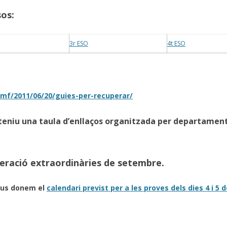
sos:
3r ESO
4t ESO
lmf/2011/06/20/guies-per-recuperar/
teniu una taula d’enllaços organitzada per departament
peració extraordinàries de setembre.
s us donem el
calendari previst per a les proves dels dies 4 i 5