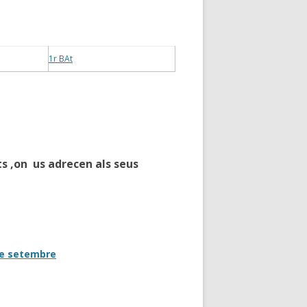
1r BAt
s ,on us adrecen als seus
 de setembre