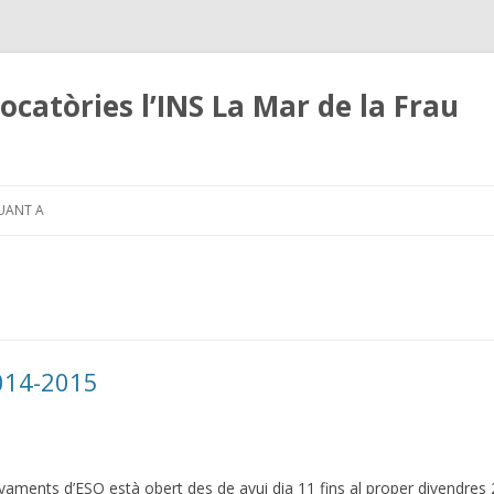
ocatòries l’INS La Mar de la Frau
Skip
to
UANT A
content
2014-2015
nyaments d’ESO està obert des de avui dia 11 fins al proper divendres