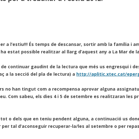
r a l’estiu!!! És temps de descansar, sortir amb la família i a
a estat possible realitzar al llarg d’aquest any a La Mar de la
de continuar gaudint de la lectura que més us engresqui i 
aç a la secció del pla de lectura) a
http://aplitic.xtec.cat/epe
curs no han tingut com a recompensa aprovar alguna assignatu
. Com sabeu, els dies 4 i 5 de setembre es realitzaran les pr
 tot o dels que en teniu pendent alguna, a continuació us don
 per tal d’aconseguir recuperar-la/les al setembre o per repass