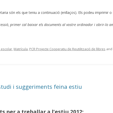
aria són els que teniu a continuació (enllaços). Els podeu imprimir o r
pressió, primer cal baixar els documents al vostre ordinador i obrir-lo 
 escolar
,
Matrícula
,
PCR Projecte Cooperatiu de Reutilització de llibres
and 
studi i suggeriments feina estiu
s per a treballar a l’estiu 2012: