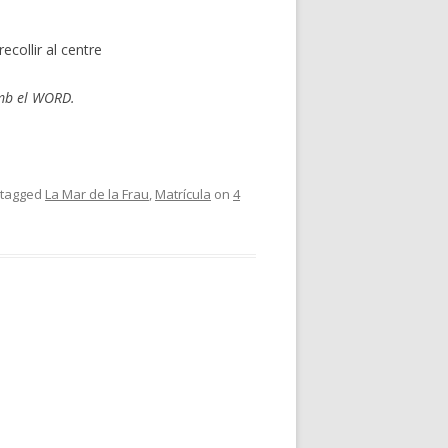
ecollir al centre
amb el WORD.
tagged
La Mar de la Frau
,
Matrícula
on
4