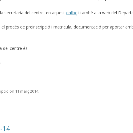
a la secretaria del centre, en aquest
enllaç
i també a la web del Depar
el procés de preinscripció i matricula, documentació per aportar amb 
a del centre és:
s
ipció
on
11 març 2014
.
3-14