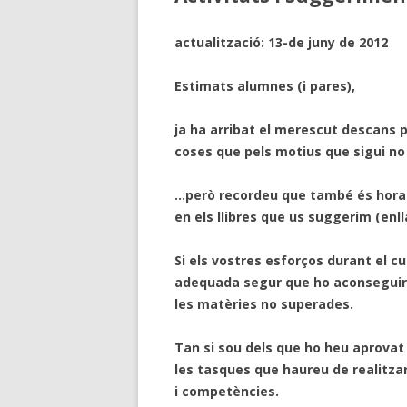
actualització: 13-de juny de 2012
Estimats alumnes (i pares),
ja ha arribat el merescut descans pe
coses que pels motius que sigui no h
…però recordeu que també és hora 
en els llibres que us suggerim (enll
Si els vostres esforços durant el 
adequada segur que ho aconseguireu
les matèries no superades.
Tan si sou dels que ho heu aprovat
les tasques que haureu de realitzar
i competències.