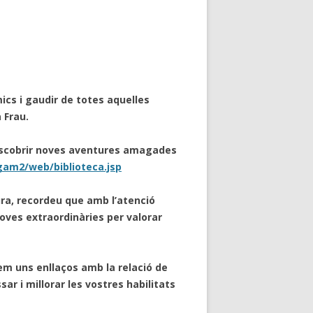
mics i gaudir de totes aquelles
 Frau.
descobrir noves aventures amagades
rgam2/web/biblioteca.jsp
ra, recordeu que amb l’atenció
oves extraordinàries per valorar
em uns enllaços amb la relació de
ar i millorar les vostres habilitats