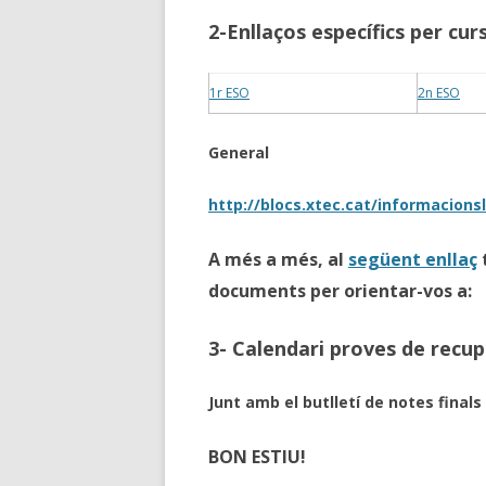
2-Enllaços específics per cur
1r ESO
2n ESO
General
http://blocs.xtec.cat/informacions
A més a més, al
següent enllaç
documents per orientar-vos a:
3- Calendari proves de recu
Junt amb el butlletí de notes final
BON ESTIU!