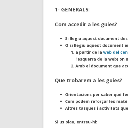
1- GENERALS:
Com accedir a les guies?
Si llegiu aquest document des 
O si llegiu aquest document e
a partir de la
web del cen
l’esquerra de la web) on
Amb el document que aco
Que trobarem a les guies?
Orientacions per saber què fe
Com podem reforçar les matèr
Altres tasques i activitats qu
Si us plau, entreu-hi: