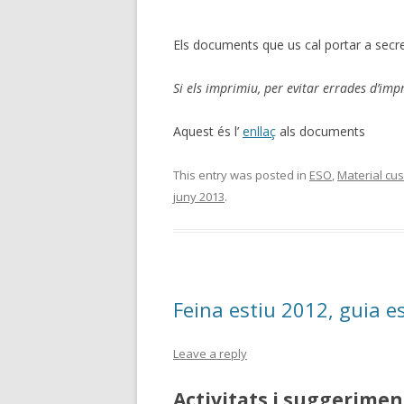
Els documents que us cal portar a secret
Si els imprimiu, per evitar errades d’im
Aquest és l’
enllaç
als documents
This entry was posted in
ESO
,
Material cus
juny 2013
.
Feina estiu 2012, guia e
Leave a reply
Activitats i suggeriment