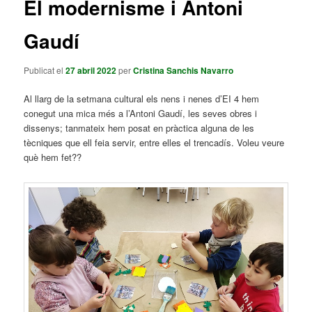
El modernisme i Antoni
principal
Gaudí
Publicat el
27 abril 2022
per
Cristina Sanchis Navarro
Al llarg de la setmana cultural els nens i nenes d’EI 4 hem
conegut una mica més a l’Antoni Gaudí, les seves obres i
dissenys; tanmateix hem posat en pràctica alguna de les
tècniques que ell feia servir, entre elles el trencadís. Voleu veure
què hem fet??