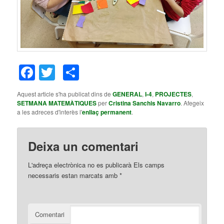
Facebook
Twitter
Comparteix
Aquest article s'ha publicat dins de
GENERAL
,
I-4
,
PROJECTES
,
SETMANA MATEMÀTIQUES
per
Cristina Sanchis Navarro
. Afegeix
a les adreces d'interès l'
enllaç permanent
.
Deixa un comentari
L'adreça electrònica no es publicarà
Els camps
necessaris estan marcats amb
*
Comentari