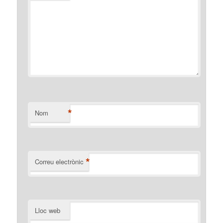
*
Nom
*
Correu electrònic
Lloc web