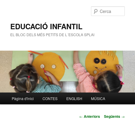
Cerca
EDUCACIÓ INFANTIL
EL BLOC DELS MÉS PETITS DE L´ESCOLA SPLAI
Menú
Pàgina d'inici
CONTES
ENGLISH
MÚSICA
Aneu
principal
al
Navegació
←
Anteriors
Següents
→
pels
contingut
articles