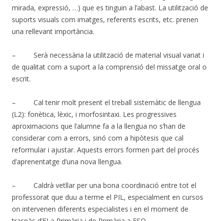
mirada, expressió, …) que es tinguin a l’abast. La utilització de
suports visuals com imatges, referents escrits, etc. prenen
una rellevant importància.
– Serà necessària la utilització de material visual variat i
de qualitat com a suport a la comprensió del missatge oral o
escrit.
– Cal tenir molt present el treball sistemàtic de llengua
(L2): fonètica, lèxic, i morfosintaxi. Les progressives
aproximacions que l’alumne fa a la llengua no s’han de
considerar com a errors, sinó com a hipòtesis que cal
reformular i ajustar. Aquests errors formen part del procés
d’aprenentatge d’una nova llengua.
– Caldrà vetllar per una bona coordinació entre tot el
professorat que duu a terme el PIL, especialment en cursos
on intervenen diferents especialistes i en el moment de
traspàs d’EI a Primària i de Primària a ESO