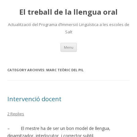
El treball de la llengua oral
Actualització del Programa d’Immersió Lingüística a les escoles de
Salt
Skip
Menu
to
content
CATEGORY ARCHIVES:
MARC TEÒRIC DEL PIL
Intervenció docent
2 Replies
– El mestre ha de ser un bon model de llengua,
dinamitzador, interlocutor i corrector subtil.