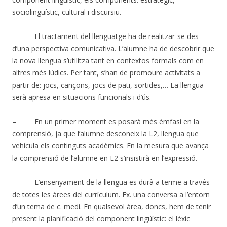
sociolingüístic, cultural i discursiu.
– El tractament del llenguatge ha de realitzar-se des
d’una perspectiva comunicativa. L’alumne ha de descobrir que
la nova llengua s’utilitza tant en contextos formals com en
altres més lúdics. Per tant, s’han de promoure activitats a
partir de: jocs, cançons, jocs de pati, sortides,… La llengua
serà apresa en situacions funcionals i d’ús.
– En un primer moment es posarà més èmfasi en la
comprensió, ja que l’alumne desconeix la L2, llengua que
vehicula els continguts acadèmics. En la mesura que avança
la comprensió de l’alumne en L2 s’insistirà en l’expressió.
– L’ensenyament de la llengua es durà a terme a través
de totes les àrees del currículum. Ex. una conversa a l’entorn
d’un tema de c. medi. En qualsevol àrea, doncs, hem de tenir
present la planificació del component lingüístic: el lèxic