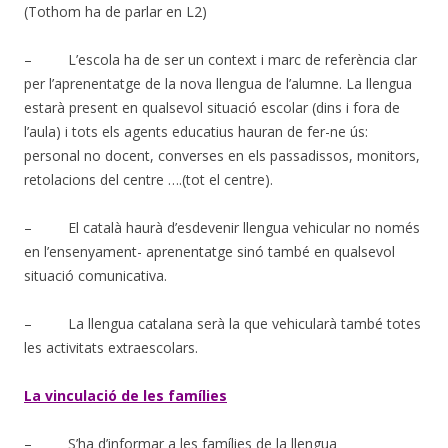
(Tothom ha de parlar en L2)
– L’escola ha de ser un context i marc de referència clar
per l’aprenentatge de la nova llengua de l’alumne. La llengua
estarà present en qualsevol situació escolar (dins i fora de
l’aula) i tots els agents educatius hauran de fer-ne ús:
personal no docent, converses en els passadissos, monitors,
retolacions del centre ….(tot el centre).
– El català haurà d’esdevenir llengua vehicular no només
en l’ensenyament- aprenentatge sinó també en qualsevol
situació comunicativa.
– La llengua catalana serà la que vehicularà també totes
les activitats extraescolars.
La vinculació de les famílies
– S’ha d’informar a les famílies de la llengua