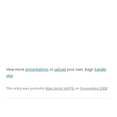
View more
presentations
or
upload
your own. (tags:
batallé
vila
)
This entry was posted in
Marc teòric del PIL
on
9 novembre 2008
.