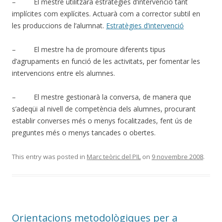
– El mestre utilitzarà estratègies d’intervenció tant
implícites com explícites. Actuarà com a corrector subtil en
les produccions de l’alumnat.
Estratègies d’intervenció
– El mestre ha de promoure diferents tipus
d’agrupaments en funció de les activitats, per fomentar les
intervencions entre els alumnes.
– El mestre gestionarà la conversa, de manera que
s’adeqüi al nivell de competència dels alumnes, procurant
establir converses més o menys focalitzades, fent ús de
preguntes més o menys tancades o obertes.
This entry was posted in
Marc teòric del PIL
on
9 novembre 2008
.
Orientacions metodològiques per a