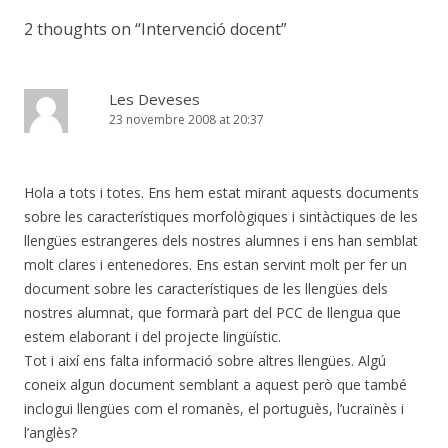
2 thoughts on “
Intervenció docent
”
Les Deveses
23 novembre 2008 at 20:37
Hola a tots i totes. Ens hem estat mirant aquests documents
sobre les característiques morfològiques i sintàctiques de les
llengües estrangeres dels nostres alumnes i ens han semblat
molt clares i entenedores. Ens estan servint molt per fer un
document sobre les característiques de les llengües dels
nostres alumnat, que formarà part del PCC de llengua que
estem elaborant i del projecte lingüístic.
Tot i així ens falta informació sobre altres llengües. Algú
coneix algun document semblant a aquest però que també
inclogui llengües com el romanès, el portuguès, l’ucraïnès i
l’anglès?