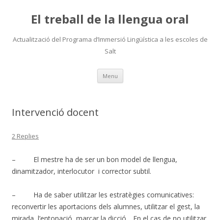
El treball de la llengua oral
Actualització del Programa d’Immersió Lingüística a les escoles de
Salt
Skip
Menu
to
content
Intervenció docent
2 Replies
– El mestre ha de ser un bon model de llengua,
dinamitzador, interlocutor i corrector subtil.
– Ha de saber utilitzar les estratègies comunicatives:
reconvertir les aportacions dels alumnes, utilitzar el gest, la
mirada, l’entonació, marcar la dicció….En el cas de no utilitzar