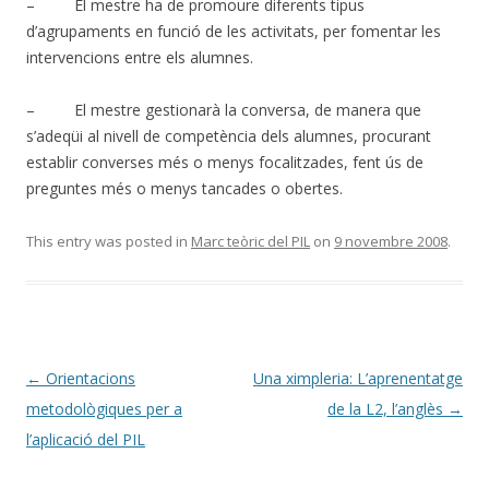
– El mestre ha de promoure diferents tipus
d’agrupaments en funció de les activitats, per fomentar les
intervencions entre els alumnes.
– El mestre gestionarà la conversa, de manera que
s’adeqüi al nivell de competència dels alumnes, procurant
establir converses més o menys focalitzades, fent ús de
preguntes més o menys tancades o obertes.
This entry was posted in
Marc teòric del PIL
on
9 novembre 2008
.
Post
←
Orientacions
Una ximpleria: L’aprenentatge
navigation
metodològiques per a
de la L2, l’anglès
→
l’aplicació del PIL