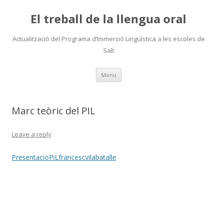
El treball de la llengua oral
Actualització del Programa d’Immersió Lingüística a les escoles de
Salt
Skip
Menu
to
content
Marc teòric del PIL
Leave a reply
PresentacioPiLfrancescvilabatalle