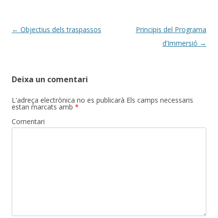
Post
←
Objectius dels traspassos
Principis del Programa
navigation
d’Immersió
→
Deixa un comentari
L'adreça electrònica no es publicarà
Els camps necessaris
estan marcats amb
*
Comentari