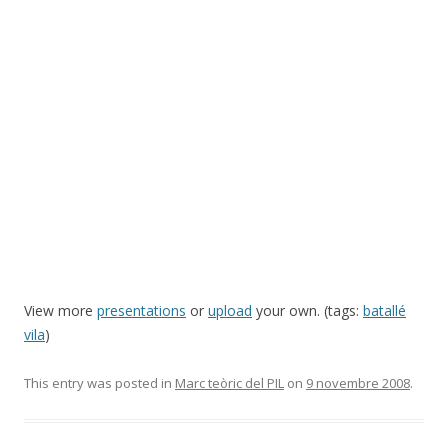
View more
presentations
or
upload
your own. (tags:
batallé
vila
)
This entry was posted in
Marc teòric del PIL
on
9 novembre 2008
.