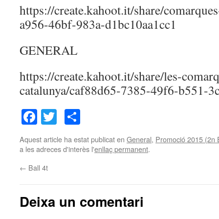
https://create.kahoot.it/share/comarque
a956-46bf-983a-d1bc10aa1cc1
GENERAL
https://create.kahoot.it/share/les-comar
catalunya/caf88d65-7385-49f6-b551-
Facebook
Twitter
Comparteix
Aquest article ha estat publicat en
General
,
Promoció 2015 (2n
a les adreces d'interès l'
enllaç permanent
.
←
Ball 4t
Deixa un comentari