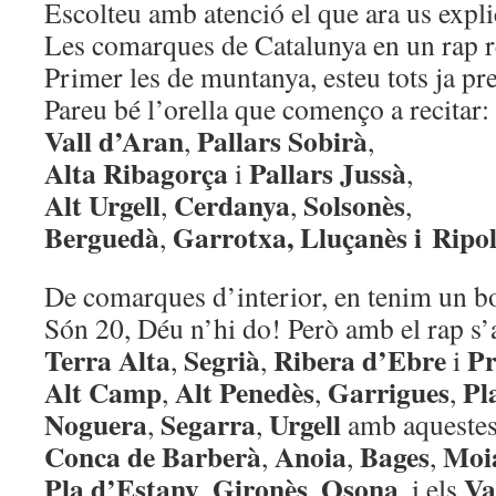
Escolteu amb atenció el que ara us expli
Les comarques de Catalunya en un rap r
Primer les de muntanya, esteu tots ja pr
Pareu bé l’orella que començo a recitar:
Vall d’Aran
Pallars Sobirà
,
,
Alta Ribagorça
Pallars Jussà
i
,
Alt Urgell
Cerdanya
Solsonès
,
,
,
Berguedà
Garrotxa, Lluçanès i
Ripol
,
De comarques d’interior, en tenim un bo
Són 20, Déu n’hi do! Però amb el rap s’
Terra Alta
Segrià
Ribera d’Ebre
Pr
,
,
i
Alt Camp
Alt Penedès
Garrigues
Pl
,
,
,
Noguera
Segarra
Urgell
,
,
amb aquestes
Conca de Barberà
Anoia
Bages
Moi
,
,
,
Pla d’Estany
Gironès
Osona
Va
,
,
, i els