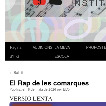
Pàgina
AUDICIONS
LA MEVA
PROPOST
Vés
d'inici
ESCOLA
al
contingut
←
Ball 4t
El Rap de les comarques
Publicat el
18 de maig de 2026
per
ELOI
VERSIÓ LENTA