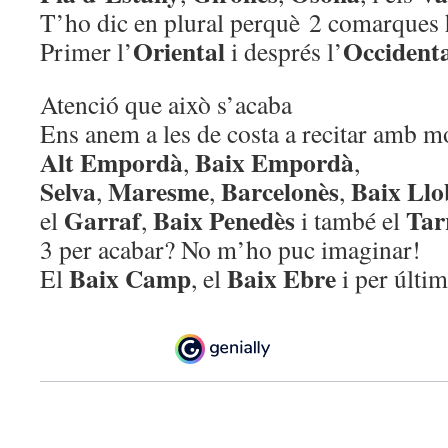
T’ho dic en plural perquè 2 comarques 
Oriental
Occident
Primer l’
i després l’
Atenció que això s’acaba
Ens anem a les de costa a recitar amb m
Alt Empordà
Baix Empordà
,
,
Selva
Maresme
Barcelonès
Baix Llo
,
,
,
Garraf
Baix Penedès
Tar
el
,
i també el
3 per acabar? No m’ho puc imaginar!
Baix Camp
Baix Ebre
El
, el
i per últim