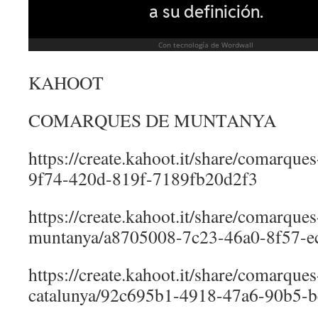
KAHOOT
COMARQUES DE MUNTANYA
https://create.kahoot.it/share/comarques
9f74-420d-819f-7189fb20d2f3
https://create.kahoot.it/share/comarques
muntanya/a8705008-7c23-46a0-8f57-e
https://create.kahoot.it/share/comarque
catalunya/92c695b1-4918-47a6-90b5-