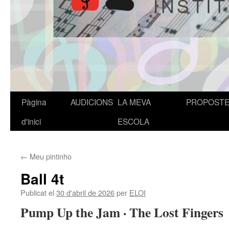
Pàgina
AUDICIONS
LA MEVA
PROPOST
Vés
d'inici
ESCOLA
al
contingut
←
Meu pintinho
Ball 4t
Publicat el
30 d'abril de 2026
per
ELOI
Pump Up the Jam · The Lost Fingers