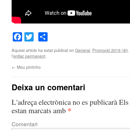
Facebook
Twitter
Comparteix
Aquest article ha estat publicat en
General
,
Promoció 2019 (4t)
.
l'
enllaç permanent
.
←
Meu pintinho
Deixa un comentari
L'adreça electrònica no es publicarà
Els 
*
estan marcats amb
Comentari