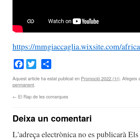
https://mmgiaccaglia.wixsite.com/afric
Facebook
Twitter
Comparteix
Aquest article ha estat publicat en
Promoció 2022 (1r)
. Afegeix 
permanent
.
←
El Rap de les comarques
Deixa un comentari
L'adreça electrònica no es publicarà
Els 