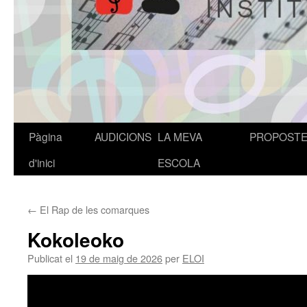
Pàgina
AUDICIONS
LA MEVA
PROPOST
Vés
d'inici
ESCOLA
al
contingut
←
El Rap de les comarques
Kokoleoko
Publicat el
19 de maig de 2026
per
ELOI