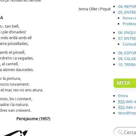
 força. Nosaltres també!
04. REPO
Anna Oller i Piqué
05. ENTR
DA
Nova c
Profes
-, tan bell,
i ple d’onades!
06. ENQU
més enllà amb ell
07. ENTR
atre pinzellades,
Curiosi
 amb el pinzell,
08. ESPO
rdre’m i a vegades,
09. CALAI
 al cantell,
10. TREB
a alzines daurades.
r la pintura,
META
oscos novament:
l mar, res no ens atura.
Entra
nso, bo i content,
RSS
dels a
adre i la natura.
RSS
dels 
dres van creixent.
WordPres
Perejaume (1957)