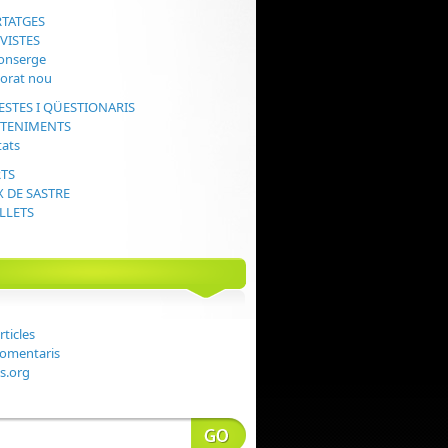
RTATGES
EVISTES
onserge
sorat nou
ESTES I QÜESTIONARIS
ETENIMENTS
tats
RTS
X DE SASTRE
ALLETS
rticles
comentaris
s.org