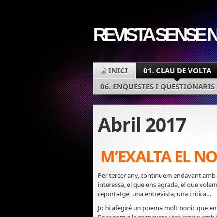
REVISTA SENSE N
INICI
01. CLAU DE VOLTA
06. ENQUESTES I QÜESTIONARIS
Abril 2017
M’EXALTA EL NO
Per tercer any, continuem endavant amb
interessa, el que ens agrada, el que vol
reportatge, una entrevista, una crítica…
Jo hi afegiré un poema molt bonic que em re