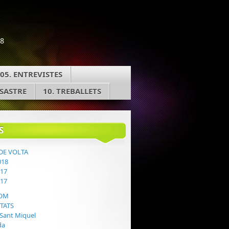
18
05. ENTREVISTES
 SASTRE
10. TREBALLETS
S
 DE VOLTA
018
017
017
SOM
ITATS
 Sant Miquel
da