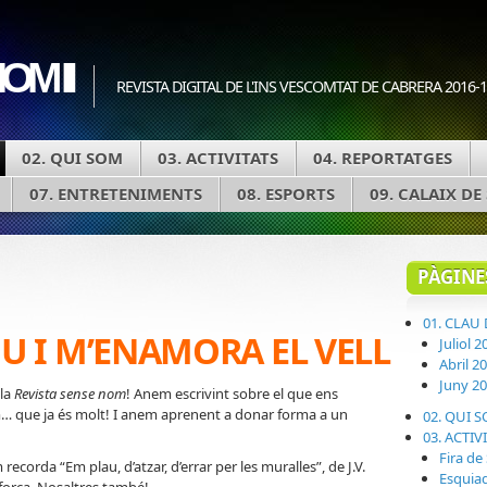
OM II
REVISTA DIGITAL DE L'INS VESCOMTAT DE CABRERA 2016-
02. QUI SOM
03. ACTIVITATS
04. REPORTATGES
07. ENTRETENIMENTS
08. ESPORTS
09. CALAIX DE
PÀGINE
01. CLAU
U I M’ENAMORA EL VELL
Juliol 2
Abril 2
Juny 2
 la
Revista sense nom
! Anem escrivint sobre el que ens
em… que ja és molt! I anem aprenent a donar forma a un
02. QUI 
03. ACTIV
Fira de
corda “Em plau, d’atzar, d’errar per les muralles”, de J.V.
Esquia