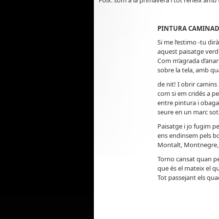
Foix: som a la primavera i tot reneix amb
PINTURA CAMINA
Si me l’estimo -tu diràs
aquest paisatge verd 
Com m’agrada d’anar 
sobre la tela, amb qu
de nit! I obrir camins
com si em cridés a pe
entre pintura i obaga,
seure en un marc sot
Paisatge i jo fugim pe
ens endinsem pels b
Montalt, Montnegre, e
Torno cansat quan pe
que és el mateix el qu
Tot passejant els qua