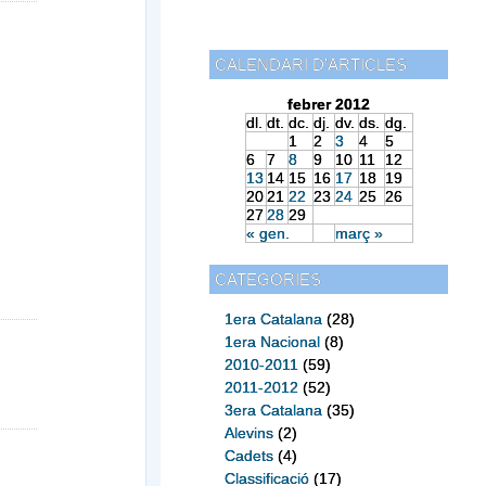
CALENDARI D’ARTICLES
febrer 2012
dl.
dt.
dc.
dj.
dv.
ds.
dg.
1
2
3
4
5
6
7
8
9
10
11
12
13
14
15
16
17
18
19
20
21
22
23
24
25
26
27
28
29
« gen.
març »
CATEGORIES
1era Catalana
(28)
1era Nacional
(8)
2010-2011
(59)
2011-2012
(52)
3era Catalana
(35)
Alevins
(2)
Cadets
(4)
Classificació
(17)