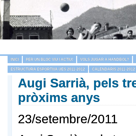
INICI
PER UN BLOC VIU I ACTIU!
VOLS JUGAR A HANDBOL?
ESTRUCTURA ESPORTIVA UES 2011-2012
CALENDARIS 2011-2012
Augi Sarrià, pels tr
pròxims anys
23/setembre/2011