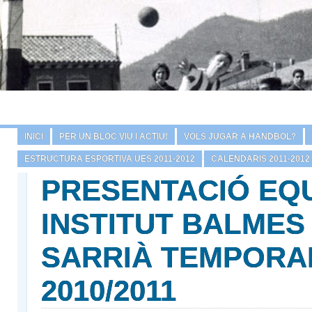
INICI
PER UN BLOC VIU I ACTIU!
VOLS JUGAR A HANDBOL?
ESTRUCTURA ESPORTIVA UES 2011-2012
CALENDARIS 2011-2012
PRESENTACIÓ EQ
INSTITUT BALMES 
SARRIÀ TEMPORA
2010/2011