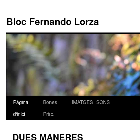
Bloc Fernando Lorza
Pàgina
Bones
IMATGES
SONS
Vés
d'inici
Pràc.
al
contingut
DUES MANERES