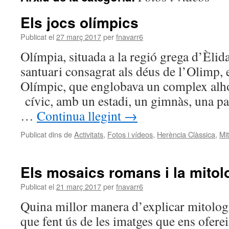
Els jocs olímpics
Publicat el
27 març 2017
per
fnavarr6
Olímpia, situada a la regió grega d’Èlid
santuari consagrat als déus de l’Olimp,
Olímpic, que englobava un complex alhor
cívic, amb un estadi, un gimnàs, una pa
…
Continua llegint
→
Publicat dins de
Activitats
,
Fotos i vídeos
,
Herència Clàssica
,
Mit
Els mosaics romans i la mitol
Publicat el
21 març 2017
per
fnavarr6
Quina millor manera d’explicar mitolog
que fent ús de les imatges que ens ofere