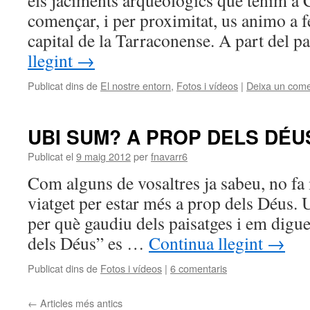
els jaciments arqueològics que tenim a 
començar, i per proximitat, us animo a fe
capital de la Tarraconense. A part del 
llegint
→
Publicat dins de
El nostre entorn
,
Fotos i vídeos
|
Deixa un come
UBI SUM? A PROP DELS DÉU
Publicat el
9 maig 2012
per
fnavarr6
Com alguns de vosaltres ja sabeu, no fa 
viatget per estar més a prop dels Déus.
per què gaudiu dels paisatges i em digue
dels Déus” es …
Continua llegint
→
Publicat dins de
Fotos i vídeos
|
6 comentaris
←
Articles més antics