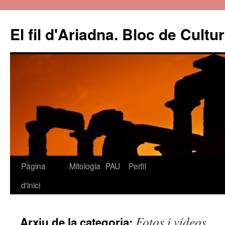
El fil d'Ariadna. Bloc de Cultu
Pàgina
Mitologia
PAU
Perfil
Vés
d'inici
al
contingut
Fotos i vídeos
Arxiu de la categoria: