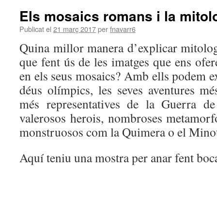
Els mosaics romans i la mitol
Publicat el
21 març 2017
per
fnavarr6
Quina millor manera d’explicar mitolog
que fent ús de les imatges que ens ofe
en els seus mosaics? Amb ells podem exp
déus olímpics, les seves aventures mé
més representatives de la Guerra de
valerosos herois, nombroses metamorfos
monstruosos com la Quimera o el Minota
Aquí teniu una mostra per anar fent boc