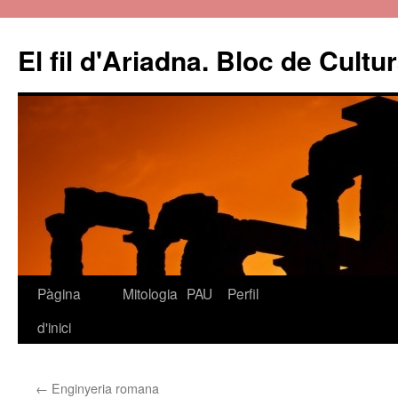
El fil d'Ariadna. Bloc de Cultu
Pàgina
Mitologia
PAU
Perfil
Vés
d'inici
al
contingut
←
Enginyeria romana