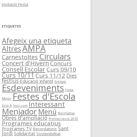
Invitació Festa
ETIQUETES
Afegeix una etiqueta
AMPA
Altres
Circulars
Carnestoltes
Concert d'Hivern
Concurs
Consell Escolar
Curs 09/10
Curs 10/11
Curs 11/12
Dies
festius
Educació Infantil
Entitats
Esdeveniments
Festa
Festes d'Escola
Major
Interessant
Grip A
Inici curs
Menjador
Menú
Normativa
Obres d'ampliació
Preinscripció 2010
Programes educatius
Sant
Programes TV
Recordatoris
Jordi
Solidaritat
Sostenibilitat