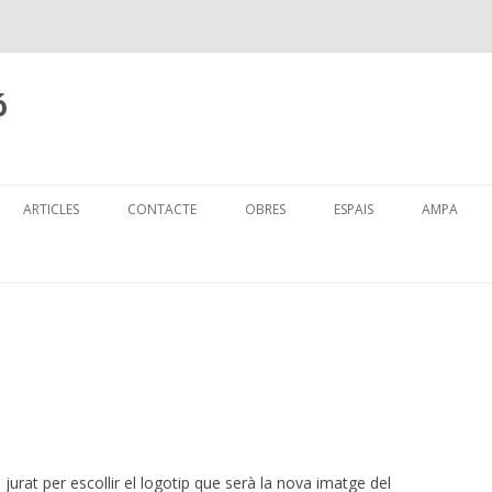
ó
Skip
to
ARTICLES
CONTACTE
OBRES
ESPAIS
AMPA
content
MENJADO
 jurat per escollir el logotip que serà la nova imatge del