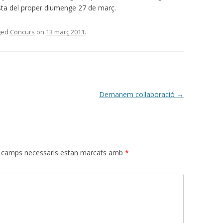
festa del proper diumenge 27 de març.
ged
Concurs
on
13 març 2011
.
Demanem col·laboració
→
 camps necessaris estan marcats amb
*