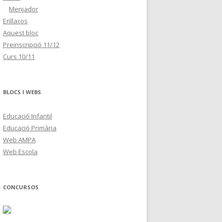
Menjador
Enllaços
Aquest bloc
Preinscripció 11/12
Curs 10/11
BLOCS I WEBS
Educació Infantil
Educació Primària
Web AMPA
Web Escola
CONCURSOS