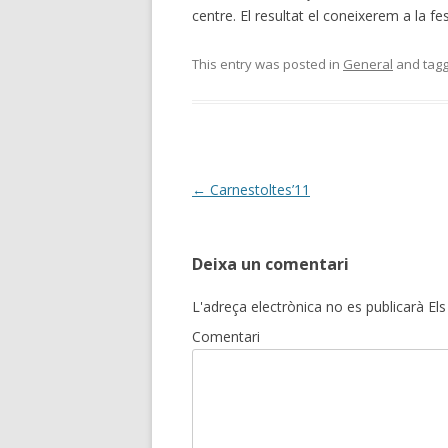
centre. El resultat el coneixerem a la 
This entry was posted in
General
and tag
Post
←
Carnestoltes’11
navigation
Deixa un comentari
L'adreça electrònica no es publicarà
Els
Comentari