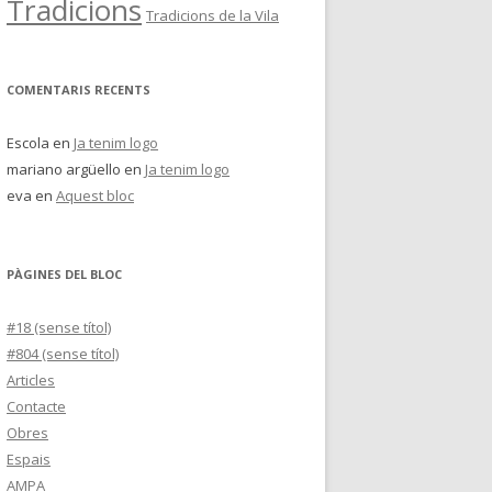
Tradicions
Tradicions de la Vila
COMENTARIS RECENTS
Escola
en
Ja tenim logo
mariano argüello
en
Ja tenim logo
eva
en
Aquest bloc
PÀGINES DEL BLOC
#18 (sense títol)
#804 (sense títol)
Articles
Contacte
Obres
Espais
AMPA