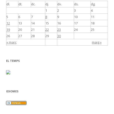
dl.
dt.
dc.
dj.
dv.
ds.
dg.
1
2
3
4
5
6
7
8
9
10
11
12
13
14
15
16
17
18
19
20
21
22
23
24
25
26
27
28
29
30
« març
maig »
EL TEMPS
IDIOMES