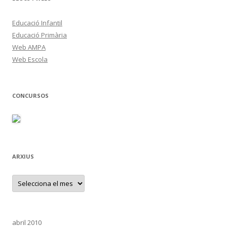
Educació Infantil
Educació Primària
Web AMPA
Web Escola
CONCURSOS
ARXIUS
A
r
x
i
u
s
abril 2010