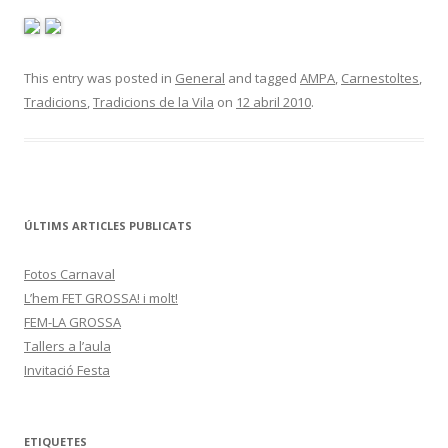
This entry was posted in
General
and tagged
AMPA
,
Carnestoltes
,
Tradicions
,
Tradicions de la Vila
on
12 abril 2010
.
ÚLTIMS ARTICLES PUBLICATS
Fotos Carnaval
L’hem FET GROSSA! i molt!
FEM-LA GROSSA
Tallers a l’aula
Invitació Festa
ETIQUETES