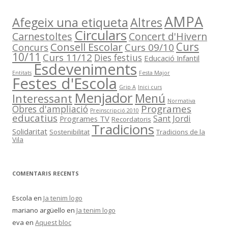
AMPA
Afegeix una etiqueta
Altres
Circulars
Carnestoltes
Concert d'Hivern
Consell Escolar
Curs
Concurs
Curs 09/10
10/11
Curs 11/12
Dies festius
Educació Infantil
Esdeveniments
Entitats
Festa Major
Festes d'Escola
Grip A
Inici curs
Menjador
Menú
Interessant
Normativa
Programes
Obres d'ampliació
Preinscripció 2010
educatius
Sant Jordi
Programes TV
Recordatoris
Tradicions
Solidaritat
Sostenibilitat
Tradicions de la
Vila
COMENTARIS RECENTS
Escola
en
Ja tenim logo
mariano argüello
en
Ja tenim logo
eva
en
Aquest bloc