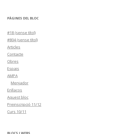
PÀGINES DEL BLOC
#18 (sense títol)
#804 (sense títol)
Articles
Contacte
Obres
Espais
AMPA
Menjador
Enllaços
Aquest bloc
Preinscripció 11/12
Curs 10/11
BLOCS I WEBS