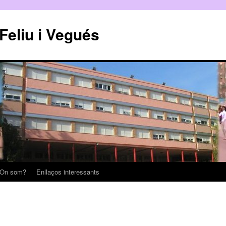
 Feliu i Vegués
On som?
Enllaços interessants