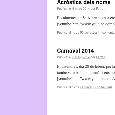
Acròstics dels noms
Publicat el
6 març 2014
per
Ferran
Els alumnes de 5è A han jugat a cre
[youtube]http://www.youtube.com
Publicat dins de
5è
,
acròstics
|
1 comentar
Carnaval 2014
Publicat el
6 març 2014
per
Ferran
El divendres, dia 28 de febrer, per l
també vam ballar al gimnàs i ens ho
[youtube]http://www.youtube.co
Publicat dins de
carnaval
|
2 comentaris