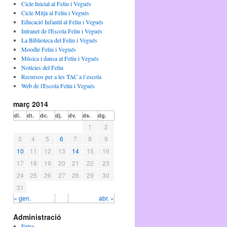
Cicle Inicial al Feliu i Vegués
Cicle Mitjà al Feliu i Vegués
Educació Infantil al Feliu i Vegués
Intranet de l'Escola Feliu i Vegués
La Biblioteca del Feliu i Vegués
Moodle Feliu i Vegués
Música i dansa al Feliu i Vegués
Notícies del Feliu
Recursos per a les TAC a l’escola
Web de l'Escola Feliu i Vegués
març 2014
dl.
dt.
dc.
dj.
dv.
ds.
dg.
1
2
3
4
5
6
7
8
9
10
11
12
13
14
15
16
17
18
19
20
21
22
23
24
25
26
27
28
29
30
31
« gen.
abr. »
Administració
Entra