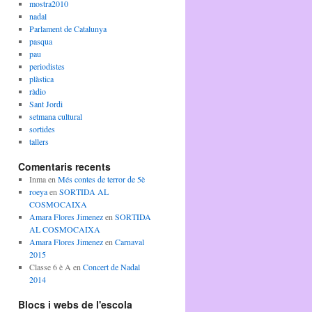
mostra2010
nadal
Parlament de Catalunya
pasqua
pau
periodistes
plàstica
ràdio
Sant Jordi
setmana cultural
sortides
tallers
Comentaris recents
Inma
en
Més contes de terror de 5è
roeya
en
SORTIDA AL
COSMOCAIXA
Amara Flores Jimenez
en
SORTIDA
AL COSMOCAIXA
Amara Flores Jimenez
en
Carnaval
2015
Classe 6 è A
en
Concert de Nadal
2014
Blocs i webs de l'escola