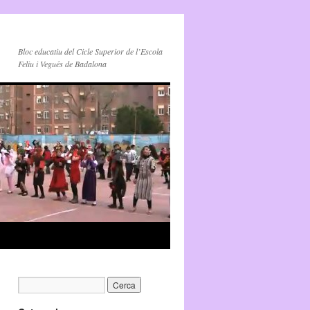
Bloc educatiu del Cicle Superior de l’Escola
Feliu i Vegués de Badalona