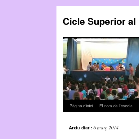
Cicle Superior al
Pàgina d'inici
El nom de l’escola
Vés
al
6 març 2014
Arxiu diari:
contingut