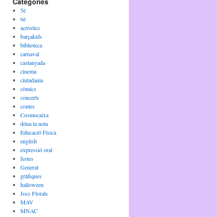
Categories
5è
6è
acròstics
barçakids
biblioteca
carnaval
castanyada
cinema
ciutadania
còmics
concerts
contes
Cosmocaixa
dóna la nota
Educació Física
english
expressió oral
festes
General
gràfiques
halloween
Jocs Florals
MAV
MNAC