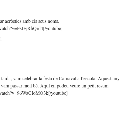
ar acròstics amb els seus noms.
/watch?v=FsJFjRhQrd4[/youtube]
i
a tarda, vam celebrar la festa de Carnaval a l’escola. Aquest any
 vam passar molt bé. Aquí en podeu veure un petit resum.
m/watch?v=96WaCIoMO3k[/youtube]