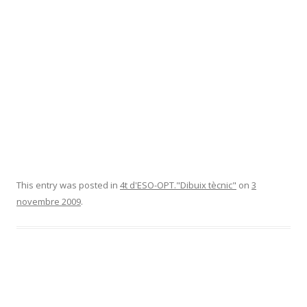
This entry was posted in
4t d'ESO-OPT."Dibuix tècnic"
on
3
novembre 2009
.