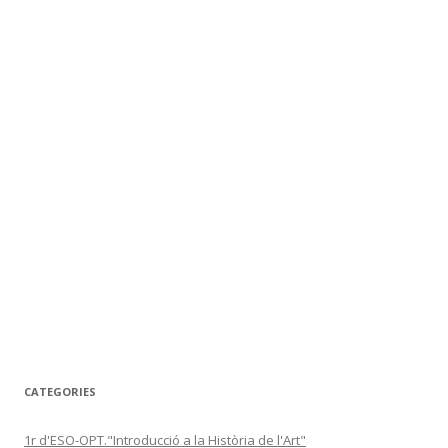
CATEGORIES
1r d'ESO-OPT."Introducció a la Història de l'Art"