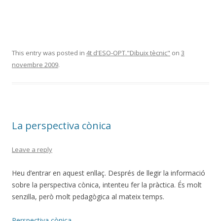
This entry was posted in
4t d'ESO-OPT."Dibuix tècnic"
on
3
novembre 2009
.
La perspectiva cònica
Leave a reply
Heu d’entrar en aquest enllaç. Després de llegir la informació
sobre la perspectiva cònica, intenteu fer la pràctica. És molt
senzilla, però molt pedagògica al mateix temps.
Perspectiva cònica
.