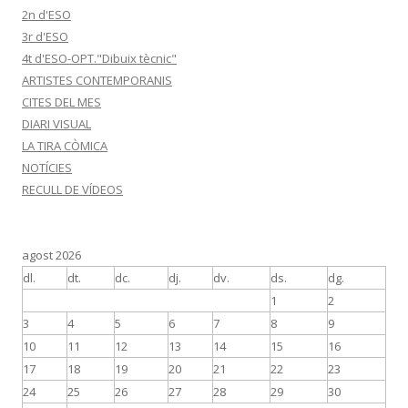
2n d'ESO
3r d'ESO
4t d'ESO-OPT."Dibuix tècnic"
ARTISTES CONTEMPORANIS
CITES DEL MES
DIARI VISUAL
LA TIRA CÒMICA
NOTÍCIES
RECULL DE VÍDEOS
agost 2026
dl.
dt.
dc.
dj.
dv.
ds.
dg.
1
2
3
4
5
6
7
8
9
10
11
12
13
14
15
16
17
18
19
20
21
22
23
24
25
26
27
28
29
30