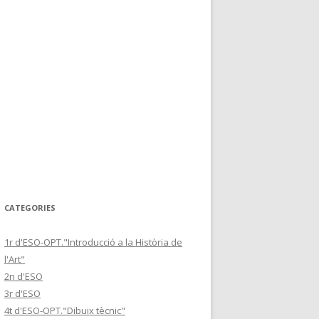
CATEGORIES
1r d'ESO-OPT."Introducció a la Història de
l'Art"
2n d'ESO
3r d'ESO
4t d'ESO-OPT."Dibuix tècnic"