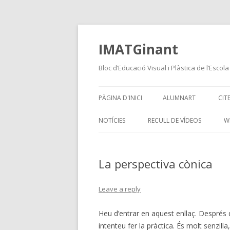
IMATGinant
Bloc d’Educació Visual i Plàstica de l’Escol
PÀGINA D'INICI
ALUMNART
CIT
2N D’ESO
NOTÍCIES
RECULL DE VÍDEOS
W
3R D’ESO
La perspectiva cònica
4T D’ESO-OPT. DIBUIX
I DESPRÉS DE L’ESO…Q
Leave a reply
INTRODUCCIÓ A LA HI
Heu d’entrar en aquest enllaç. Després d
L’ART
intenteu fer la pràctica. És molt senzil