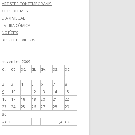
ARTISTES CONTEMPORANIS
CITES DEL MES
DIARI VISUAL
LA TIRA CÒMICA
NOTÍCIES
RECULL DE VÍDEOS
novembre 2009
dl.
dt.
dc.
dj.
dv.
ds.
dg.
1
2
3
4
5
6
7
8
9
10
11
12
13
14
15
16
17
18
19
20
21
22
23
24
25
26
27
28
29
30
« oct.
gen. »