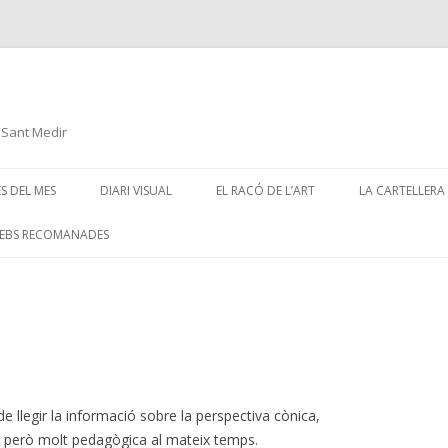
a Sant Medir
Skip
to
ES DEL MES
DIARI VISUAL
EL RACÓ DE L’ART
LA CARTELLERA
content
ARTISTES CONTEMPORANIS
ART&CINE
EBS RECOMANADES
CINE D’ANIMAC
 TÈCNIC
ESTRENES
UÈ?
STÒRIA DE
e llegir la informació sobre la perspectiva cònica,
la, però molt pedagògica al mateix temps.