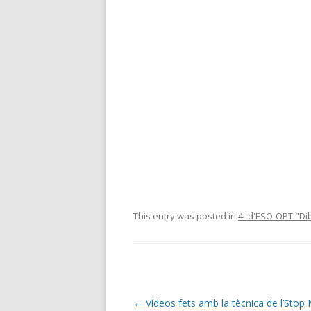
This entry was posted in
4t d'ESO-OPT."Dib
Post
←
Vídeos fets amb la tècnica de l’Stop