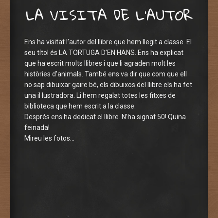
LA VISITA DE L’AUTOR
Ens ha visitat l’autor del llibre que hem llegit a classe. El
seu títol és LA TORTUGA D’EN HANS. Ens ha explicat
que ha escrit molts llibres i que li agraden molt les
històries d’animals. També ens va dir que com que ell
no sap dibuixar gaire bé, els dibuixos del llibre els ha fet
una il·lustradora. Li hem regalat totes les fitxes de
biblioteca que hem escrit a la classe.
Després ens ha dedicat el llibre. N’ha signat 50! Quina
feinada!
Mireu les fotos…