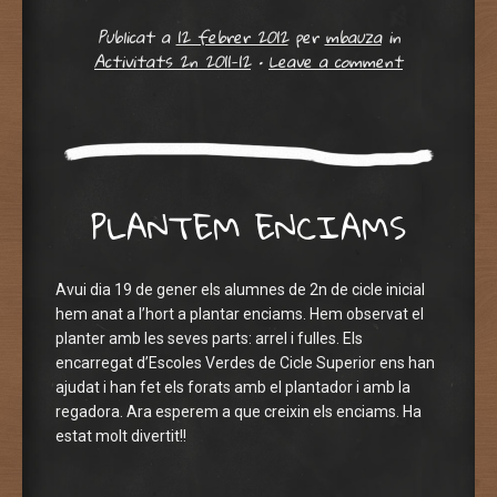
Publicat a
12 febrer 2012
per
mbauza
in
Activitats 2n 2011-12
•
Leave a comment
PLANTEM ENCIAMS
Avui dia 19 de gener els alumnes de 2n de cicle inicial
hem anat a l’hort a plantar enciams. Hem observat el
planter amb les seves parts: arrel i fulles. Els
encarregat d’Escoles Verdes de Cicle Superior ens han
ajudat i han fet els forats amb el plantador i amb la
regadora. Ara esperem a que creixin els enciams. Ha
estat molt divertit!!