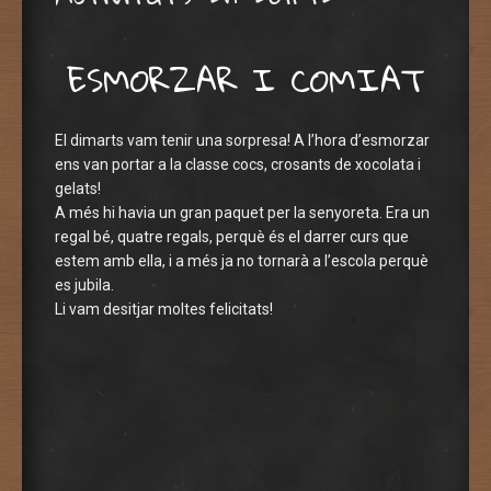
ESMORZAR I COMIAT
El dimarts vam tenir una sorpresa! A l’hora d’esmorzar
ens van portar a la classe cocs, crosants de xocolata i
gelats!
A més hi havia un gran paquet per la senyoreta. Era un
regal bé, quatre regals, perquè és el darrer curs que
estem amb ella, i a més ja no tornarà a l’escola perquè
es jubila.
Li vam desitjar moltes felicitats!