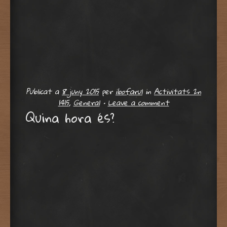
Publicat a
8 juny 2015
per
ibofarul
in
Activitats 2n
1415
,
General
•
Leave a comment
Quina hora és?