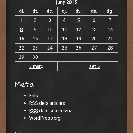
juny 2015
dl.
dt.
dc.
dj.
dv.
ds.
dg.
1
2
3
4
5
6
7
8
9
10
11
12
13
14
15
16
17
18
19
20
21
22
23
24
25
26
27
28
29
30
« març
set. »
Meta
Entra
RSS
dels articles
RSS
dels comentaris
WordPress.org