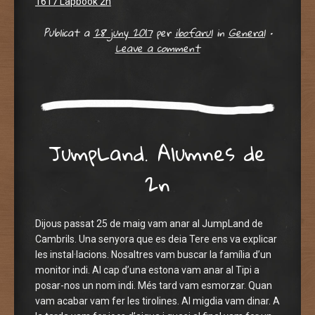
1617 Lapbook 2n
Publicat a
28 juny 2017
per
ibofarul
in
General
•
Leave a comment
JumpLand. Alumnes de
2n
Dijous passat 25 de maig vam anar al JumpLand de
Cambrils. Una senyora que es deia Tere ens va explicar
les instal·lacions. Nosaltres vam buscar la família d’un
monitor indi. Al cap d’una estona vam anar al Tipi a
posar-nos un nom indi. Més tard vam esmorzar. Quan
vam acabar vam fer les tirolines. Al migdia vam dinar. A