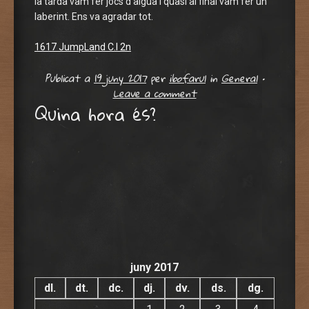
la tarda vam fer jocs d’aigua i quasi al final vam fer un
laberint. Ens va agradar tot.
1617 JumpLand C.I 2n
Publicat a
19 juny 2017
per
ibofarul
in
General
•
Leave a comment
Quina hora és?
juny 2017
dl.
dt.
dc.
dj.
dv.
ds.
dg.