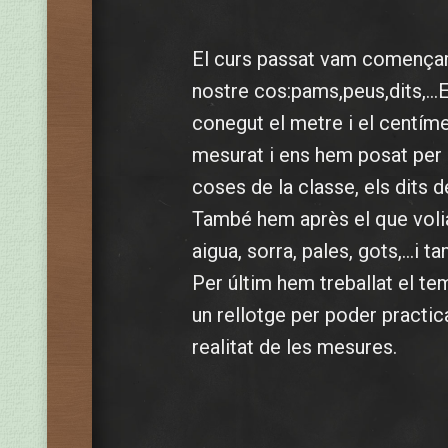
El curs passat vam començar a
nostre cos:pams,peus,dits,…
conegut el metre i el centím
mesurat i ens hem posat per 
coses de la classe, els dits d
També hem après el que voli
aigua, sorra, pales, gots,…i tam
Per últim hem treballat el te
un rellotge per poder practic
realitat de les mesures.