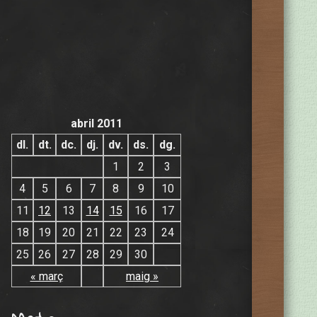
abril 2011
dl.
dt.
dc.
dj.
dv.
ds.
dg.
1
2
3
4
5
6
7
8
9
10
11
12
13
14
15
16
17
18
19
20
21
22
23
24
25
26
27
28
29
30
« març
maig »