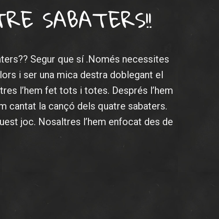
RE SABATERS!!
aters?? Segur que sí .Només necessites
olors i ser una mica destra doblegant el
res l’hem fet tots i totes. Després l’hem
 cantat la cançó dels quatre sabaters.
quest joc. Nosaltres l’hem enfocat des de