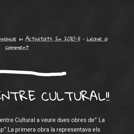
mvaque
in
Activitats 2n 2010-11
•
Leave a
comment
NTRE CULTURAL!!
 Centre Cultural a veure dues obres de” La
p”.La primera obra la representava els