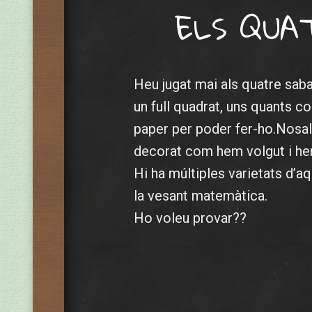
ELS QUAT
Heu jugat mai als quatre sab
un full quadrat, uns quants c
paper per poder fer-ho.Nosalt
decorat com hem volgut i hem
Hi ha múltiples varietats d’a
la vesant matemàtica.
Ho voleu provar??