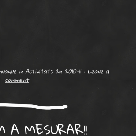
mvaque
in
Activitats 2n 2010-11
•
Leave a
comment
 A MESURAR!!