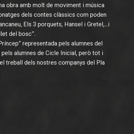
 una obra amb molt de moviment i música
sonatges dels contes clàssics com poden
lancaneu, Els 3 porquets, Hansel i Gretel,…i
llet del bosc”.
 Príncep” representada pels alumnes del
pels alumnes de Cicle Inicial, però tot i
l treball dels nostres companys del Pla