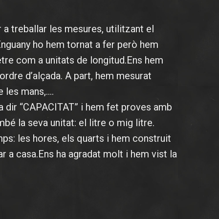
 treballar les mesures, utilitzant el
Enguany ho hem tornat a fer però hem
etre com a unitats de longitud.Ens hem
ordre d’alçada. A part, hem mesurat
e les mans,….
a dir “CAPACITAT” i hem fet proves amb
bé la seva unitat: el litre o mig litre.
mps: les hores, els quarts i hem construit
ar a casa.Ens ha agradat molt i hem vist la