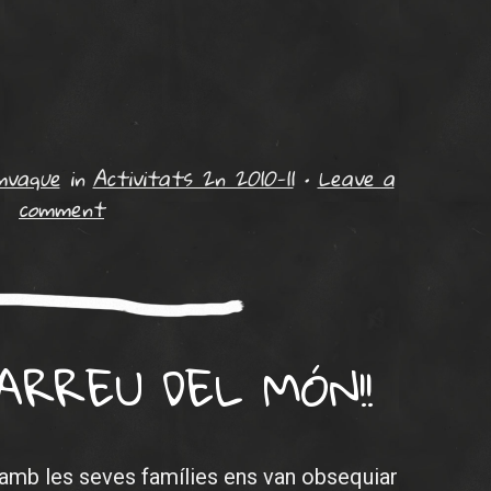
mvaque
in
Activitats 2n 2010-11
•
Leave a
comment
ARREU DEL MÓN!!
B amb les seves famílies ens van obsequiar