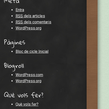
Meta
Entra
RSS
dels articles
RSS
dels comentaris
WordPress.org
Pàgines
Bloc de cicle Inicial
Blogroll
WordPress.com
WordPress.org
Què vols fer?
Què vols fer?