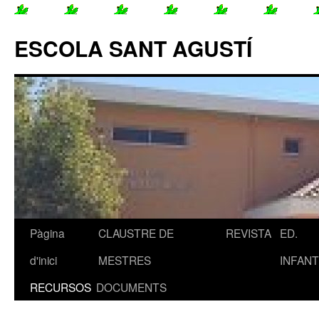
ESCOLA SANT AGUSTÍ
Pàgina
CLAUSTRE DE
REVISTA
ED.
Vés
d'inici
MESTRES
INFANT
al
RECURSOS
DOCUMENTS
contingut