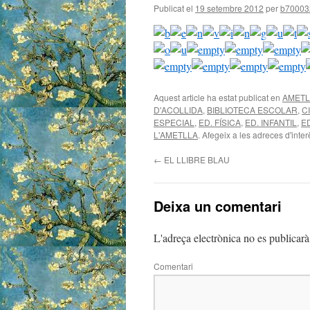
Publicat el
19 setembre 2012
per
b70003
Aquest article ha estat publicat en
AMETL
D'ACOLLIDA
,
BIBLIOTECA ESCOLAR
,
C
ESPECIAL
,
ED. FÍSICA
,
ED. INFANTIL
,
E
L'AMETLLA
. Afegeix a les adreces d'interè
←
EL LLIBRE BLAU
Deixa un comentari
L'adreça electrònica no es publicarà
Comentari