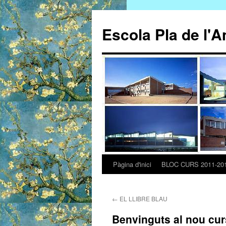
Escola Pla de l'A
Pàgina d'inici
BLOC CURS 2011-20
Vés
al
←
EL LLIBRE BLAU
contingut
Benvinguts al nou cur