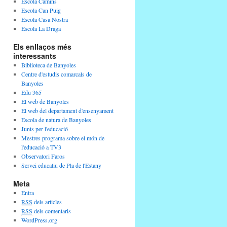
Escola Camins
Escola Can Puig
Escola Casa Nostra
Escola La Draga
Els enllaços més
interessants
Biblioteca de Banyoles
Centre d'estudis comarcals de
Banyoles
Edu 365
El web de Banyoles
El web del departament d'ensenyament
Escola de natura de Banyoles
Junts per l'educació
Mestres programa sobre el món de
l'educació a TV3
Observatori Faros
Servei educatiu de Pla de l'Estany
Meta
Entra
RSS
dels articles
RSS
dels comentaris
WordPress.org