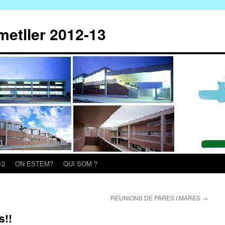
metller 2012-13
12
ON ESTEM?
QUI SOM ?
REUNIONS DE PARES I MARES
→
s!!