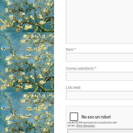
Nom
*
Correu electrònic
*
Lloc web