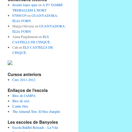
desirée lopes quer
en
A P3 TAMBÉ
TREBALLEM L’HORT
b7000329
en
GUANYADORA:
ÈLIA FORN
Marga Oliveras
en
GUANYADORA:
ÈLIA FORN
Anna Puigdemont
en
ELS
CASTELLS DE CINQUÈ.
Cati
en
ELS CASTELLS DE
CINQUÈ.
Cursos anteriors
Curs 2011-2012
Enllaços de l'escola
Bloc de l'AMPA
Bloc de sisè
L'antic bloc
The Almond Tree. El bloc d'anglès
Les escoles de Banyoles
Escola Baldiri Reixach – La Vila