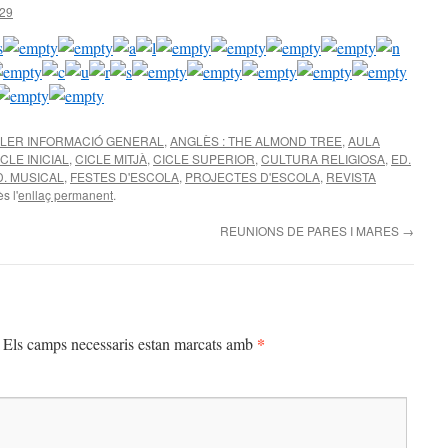
29
LER INFORMACIÓ GENERAL
,
ANGLÈS : THE ALMOND TREE
,
AULA
ICLE INICIAL
,
CICLE MITJÀ
,
CICLE SUPERIOR
,
CULTURA RELIGIOSA
,
ED.
D. MUSICAL
,
FESTES D'ESCOLA
,
PROJECTES D'ESCOLA
,
REVISTA
s l'
enllaç permanent
.
REUNIONS DE PARES I MARES
→
*
Els camps necessaris estan marcats amb