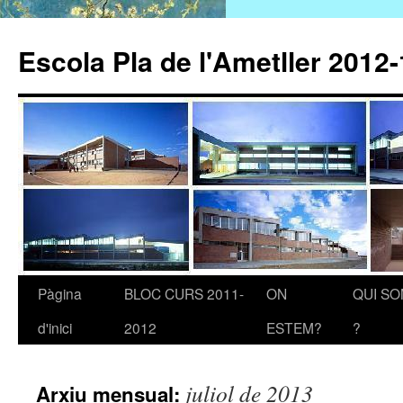
Escola Pla de l'Ametller 2012
Pàgina
BLOC CURS 2011-
ON
QUI S
Vés
d'inici
2012
ESTEM?
?
al
contingut
juliol de 2013
Arxiu mensual: