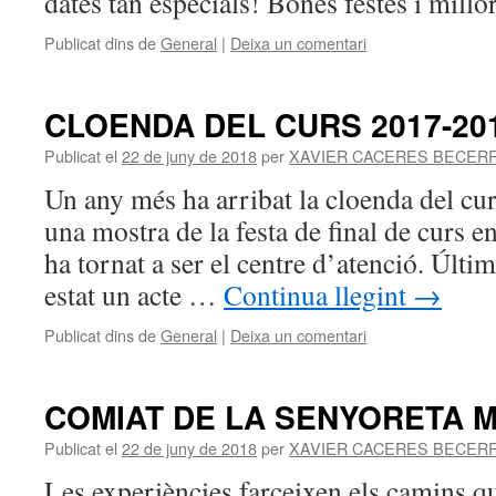
dates tan especials! Bones festes i millo
Publicat dins de
General
|
Deixa un comentari
CLOENDA DEL CURS 2017-20
Publicat el
22 de juny de 2018
per
XAVIER CACERES BECER
Un any més ha arribat la cloenda del cur
una mostra de la festa de final de curs 
ha tornat a ser el centre d’atenció. Últ
estat un acte …
Continua llegint
→
Publicat dins de
General
|
Deixa un comentari
COMIAT DE LA SENYORETA M
Publicat el
22 de juny de 2018
per
XAVIER CACERES BECER
Les experiències farceixen els camins q