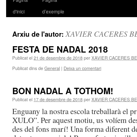
d'inici
d’exemple
al
contingut
XAVIER CACERES 
Arxiu de l'autor:
FESTA DE NADAL 2018
Publicat el
21 de desembre de 2018
per
XAVIER CACERES B
Publicat dins de
General
|
Deixa un comentari
BON NADAL A TOTHOM!
Publicat el
17 de desembre de 2018
per
XAVIER CACERES B
Enguany la nostra escola treballarà el
XULO”. Per aquest motiu, us volíem des
des del fons marí! Una forma diferent d