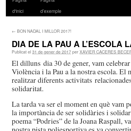
d'inici
d’exemple
al
contingut
←
BON NADAL I MILLOR 2017!
DIA DE LA PAU A L’ESCOLA 
Publicat el
31 de gener de 2017
per
XAVIER CACERES BECE
El dilluns dia 30 de gener, vam celebrar 
Violència i la Pau a la nostra escola. El 
realitzar diferents activitats relacionade
solidaritat.
La tarda va ser el moment en què vam p
la importància de ser solidàries i solidar
poema “Podries” de la Joana Raspall, va
nostra pista poliesportiva es va convert