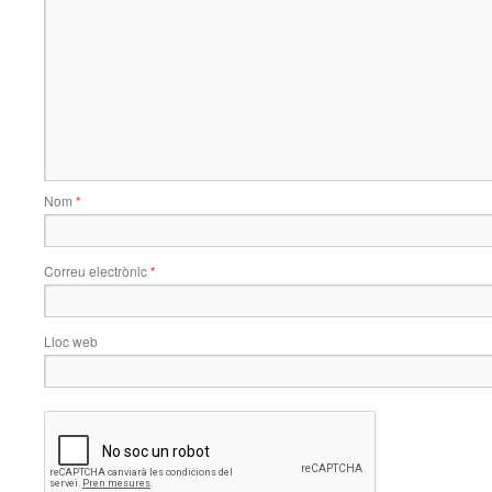
Nom
*
Correu electrònic
*
Lloc web