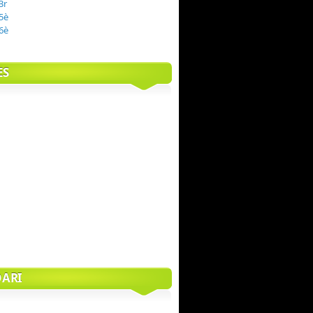
3r
5è
6è
ES
ARI