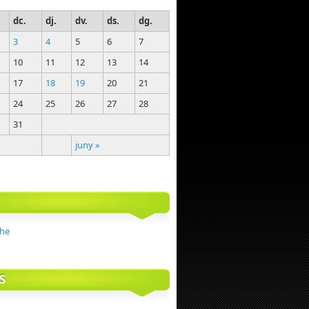
dc.
dj.
dv.
ds.
dg.
3
4
5
6
7
10
11
12
13
14
17
18
19
20
21
24
25
26
27
28
31
juny »
S