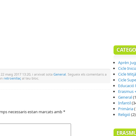
CATEGO
Aprèn Ju
Cicle Inici
Cicle Mitj
 22 maig 2017 13:20, i arxivat sota
General
. Segueix els comentaris a
 un
retroenllaç
al teu bloc.
Cicle Supe
Educació F
Erasmus 
General
(1
Infantil
(3
Primària
(
amps necessaris estan marcats amb
*
Religió
(2)
ERASMU