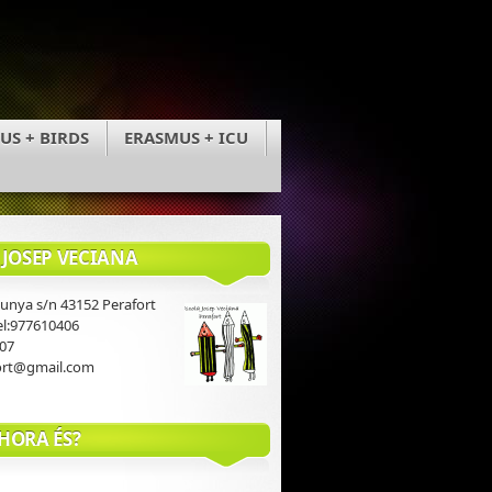
US + BIRDS
ERASMUS + ICU
 JOSEP VECIANA
lunya s/n
43152 Perafort
el:977610406
07
ort@gmail.com
HORA ÉS?