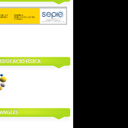
Erasmus + ICU
’EDUCACIÓ FÍSICA
’ANGLÈS