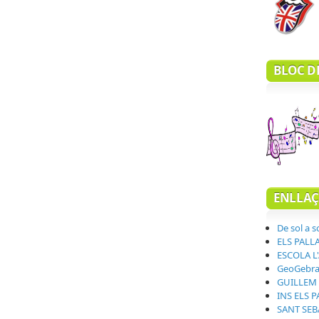
BLOC D
ENLLAÇ
De sol a s
ELS PALL
ESCOLA L
GeoGebr
GUILLEM 
INS ELS 
SANT SEB