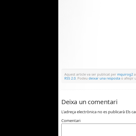
Aquest article va ser publicat per
mquirog2
a
RSS 2.0
. Podeu
deixar una resposta
o afegir
Deixa un comentari
L'adreça electrònica no es publicarà
Els c
Comentari