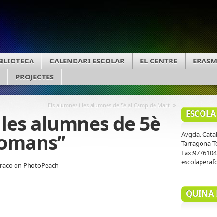
BLIOTECA
CALENDARI ESCOLAR
EL CENTRE
ERASM
PROJECTES
»
Els alumnes i les alumnes de 5è al Camp de Mart
ESCOLA
 les alumnes de 5è
romans”
Avgda. Cata
Tarragona T
Fax:9776104
escolaperaf
arraco on PhotoPeach
QUINA 