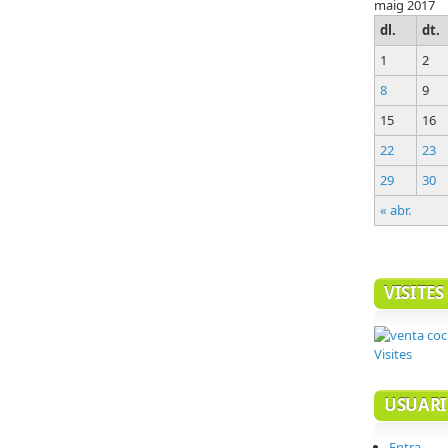
maig 2017
dl.
dt.
1
2
8
9
15
16
22
23
29
30
« abr.
VISITES
Visites
USUARI
Entra