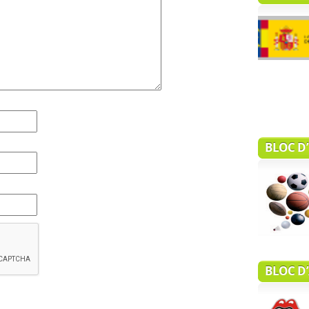
sepie
BLOC D
Erasmus + BIRDS
BLOC D