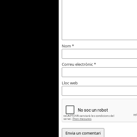
Nom
*
Correu electrònic
*
Lloc web