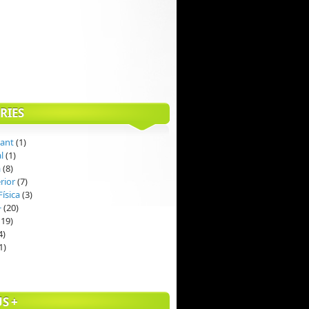
RIES
gant
(1)
al
(1)
à
(8)
rior
(7)
ísica
(3)
+
(20)
19)
4)
1)
S +