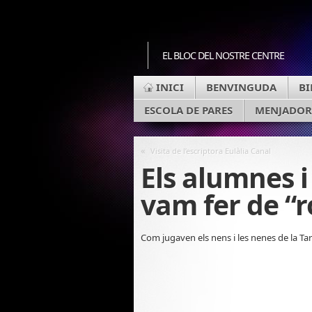
EL BLOC DEL NOSTRE CENTRE
INICI
BENVINGUDA
BI
ESCOLA DE PARES
MENJADOR
«
Visita de l’escriptora Eulàlia Canal
Els alumnes i
vam fer de “
Com jugaven els nens i les nenes de la T