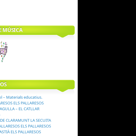
E MÚSICA
OS
ol – Materials educatius.
ARESOS ELS PALLARESOS
'AGULLA – EL CATLLAR
a
DE CLARAMUNT LA SECUITA
PALLARESOS ELS PALLARESOS
ASTIÀ ELS PALLARESOS