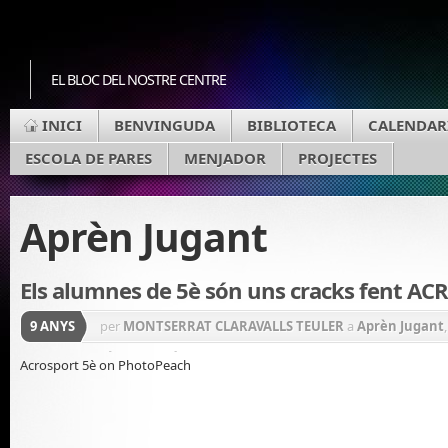
EL BLOC DEL NOSTRE CENTRE
INICI
BENVINGUDA
BIBLIOTECA
CALENDAR
ESCOLA DE PARES
MENJADOR
PROJECTES
Aprèn Jugant
Els alumnes de 5è són uns cracks fent AC
9 ANYS
per
MONTSERRAT CLARAVALLS TEULER
a
Aprèn Jugant
Física
,
Primària
Acrosport 5è on PhotoPeach