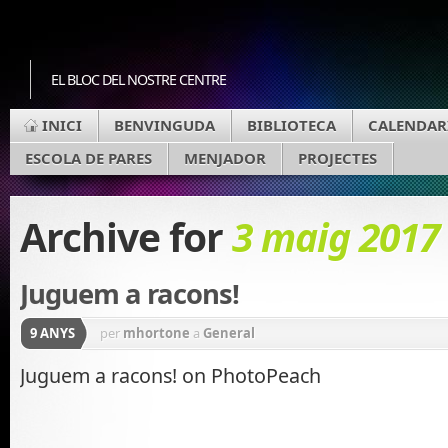
EL BLOC DEL NOSTRE CENTRE
INICI
BENVINGUDA
BIBLIOTECA
CALENDAR
ESCOLA DE PARES
MENJADOR
PROJECTES
Archive for
3 maig 2017
Juguem a racons!
9 ANYS
per
mhortone
a
General
Juguem a racons! on PhotoPeach