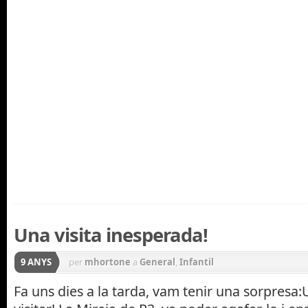
Una visita inesperada!
9 ANYS
per
mhortone
a
General
,
Infantil
Fa uns dies a la tarda, vam tenir una sorpresa