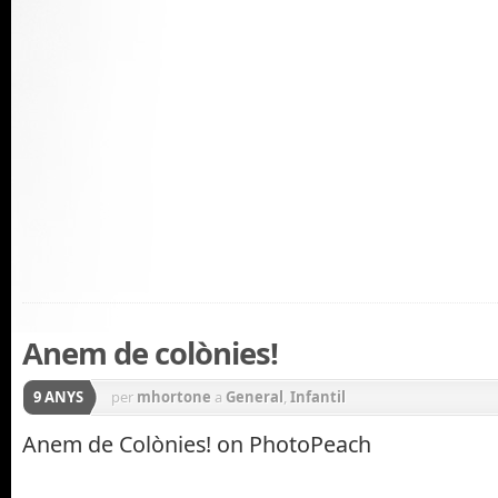
Anem de colònies!
9 ANYS
per
mhortone
a
General
,
Infantil
Anem de Colònies! on PhotoPeach