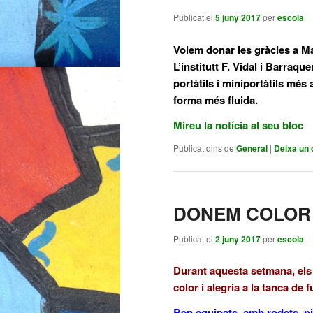
Publicat el
5 juny 2017
per
escola
Volem donar les gràcies a M
L’institutt F. Vidal i Barraqu
portàtils i miniportàtils més 
forma més fluida.
Mireu la notícia al seu bloc
Publicat dins de
General
|
Deixa un 
DONEM COLOR 
Publicat el
2 juny 2017
per
escola
Durant aquesta setmana, els
color i alegria a la tanca de f
Ben equipats, amb rodets, pi