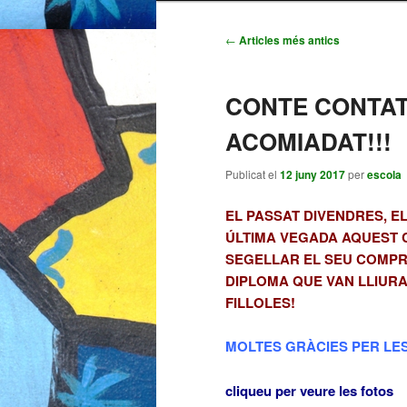
al
al
Navegació
←
Articles més antics
pels
contingut
contingut
articles
CONTE CONTAT,
principal
secundari
ACOMIADAT!!!
Publicat el
12 juny 2017
per
escola
EL PASSAT DIVENDRES, E
ÚLTIMA VEGADA AQUEST C
SEGELLAR EL SEU COMPRO
DIPLOMA QUE VAN LLIURAR
FILLOLES!
MOLTES GRÀCIES PER LES
cliqueu per veure les fotos