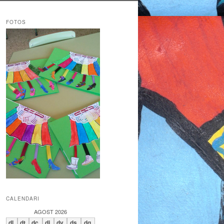
FOTOS
IMG-20170407-WA0034
CALENDARI
AGOST 2026
dl.
dt.
dc.
dj.
dv.
ds.
dg.