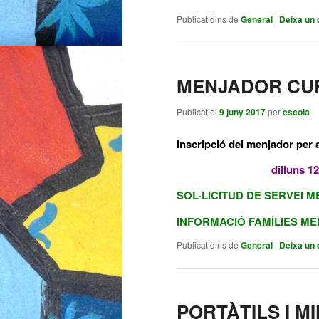
Publicat dins de
General
|
Deixa un 
MENJADOR CUR
Publicat el
9 juny 2017
per
escola
Inscripció del menjador per 
dilluns 1
SOL·LICITUD DE SERVEI M
INFORMACIÓ FAMÍLIES ME
Publicat dins de
General
|
Deixa un 
PORTÀTILS I M