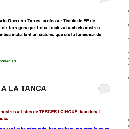
ario Guerrero Torres, professor Tècnic de FP de
er de Tarragona pel treball realitzat amb els nostres
antics instal·lant un sistema que els fa funcionar de
comentari
A LA TANCA
 nostres artistes de TERCER i CINQUÈ, han donat
usta.
ntures i roba adequada, han realitzat una gran feina en