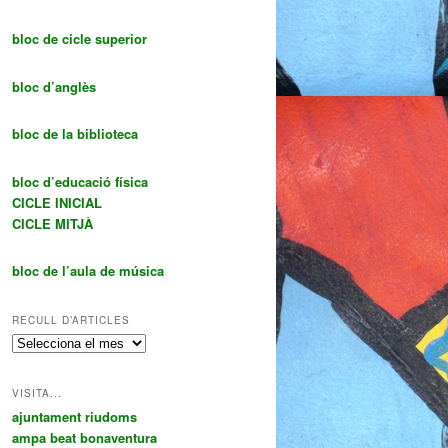
bloc de cicle superior
bloc d’anglès
bloc de la biblioteca
bloc d’educació física
CICLE INICIAL
CICLE MITJÀ
bloc de l’aula de música
RECULL D’ARTICLES
R
E
C
VISITA...
U
ajuntament riudoms
L
ampa beat bonaventura
L