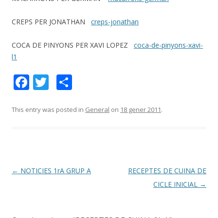
CREPS PER JONATHAN
creps-jonathan
COCA DE PINYONS PER XAVI LOPEZ
coca-de-pinyons-xavi-
l1
F
T
C
ac
w
o
e
itt
m
This entry was posted in
General
on
18 gener 2011
.
b
er
p
o
ar
o
te
k
ix
Post
←
NOTICIES 1rA GRUP A
RECEPTES DE CUINA DE
navigation
CICLE INICIAL
→