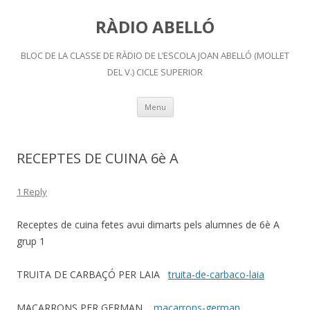
RÀDIO ABELLÓ
BLOC DE LA CLASSE DE RÀDIO DE L’ESCOLA JOAN ABELLÓ (MOLLET
DEL V.) CICLE SUPERIOR
Skip
Menu
to
content
RECEPTES DE CUINA 6è A
1 Reply
Receptes de cuina fetes avui dimarts pels alumnes de 6è A
grup 1
TRUITA DE CARBAÇÓ PER LAIA
truita-de-carbaco-laia
MACARRONS PER GERMAN
macarrons-german