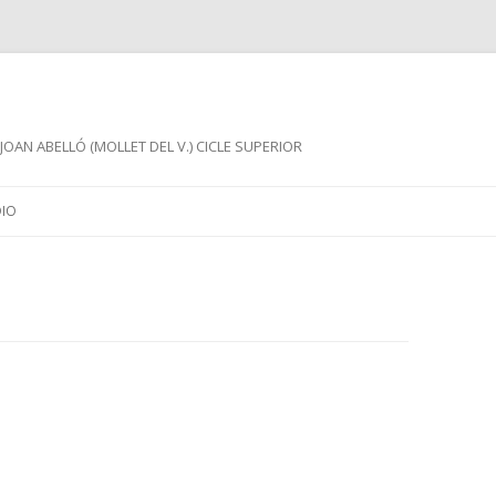
JOAN ABELLÓ (MOLLET DEL V.) CICLE SUPERIOR
Skip
to
DIO
content