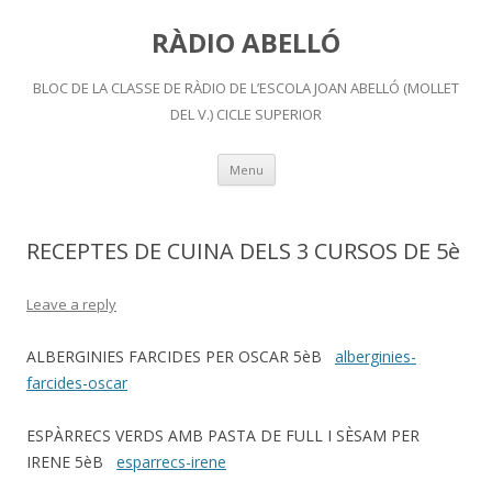
RÀDIO ABELLÓ
BLOC DE LA CLASSE DE RÀDIO DE L’ESCOLA JOAN ABELLÓ (MOLLET
DEL V.) CICLE SUPERIOR
Skip
Menu
to
content
RECEPTES DE CUINA DELS 3 CURSOS DE 5è
Leave a reply
ALBERGINIES FARCIDES PER OSCAR 5èB
alberginies-
farcides-oscar
ESPÀRRECS VERDS AMB PASTA DE FULL I SÈSAM PER
IRENE 5èB
esparrecs-irene