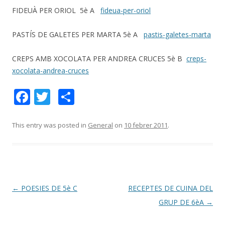
FIDEUÀ PER ORIOL 5è A
fideua-per-oriol
PASTÍS DE GALETES PER MARTA 5è A
pastis-galetes-marta
CREPS AMB XOCOLATA PER ANDREA CRUCES 5è B
creps-
xocolata-andrea-cruces
F
T
C
ac
w
o
e
itt
m
This entry was posted in
General
on
10 febrer 2011
.
b
er
p
o
ar
o
te
k
ix
Post
←
POESIES DE 5è C
RECEPTES DE CUINA DEL
navigation
GRUP DE 6èA
→