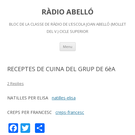
RÀDIO ABELLÓ
BLOC DE LA CLASSE DE RÀDIO DE L’ESCOLA JOAN ABELLÓ (MOLLET
DEL V.) CICLE SUPERIOR
Skip
Menu
to
content
RECEPTES DE CUINA DEL GRUP DE 6èA
2 Replies
NATILLES PER ELISA
natilles-elisa
CREPS PER FRANCESC
creps-francesc
F
T
C