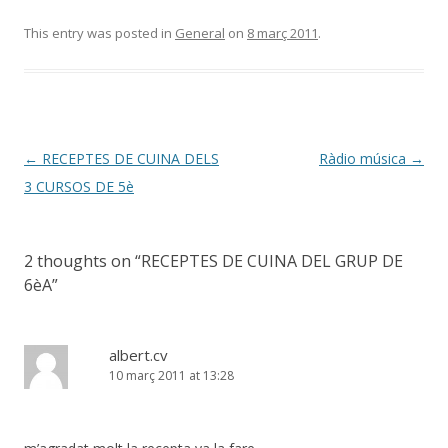
ac
w
o
e
itt
m
This entry was posted in
General
on
8 març 2011
.
b
er
p
o
ar
o
te
k
ix
Post
←
RECEPTES DE CUINA DELS
Ràdio música
→
navigation
3 CURSOS DE 5è
2 thoughts on “
RECEPTES DE CUINA DEL GRUP DE
6èA
”
albert.cv
10 març 2011 at 13:28