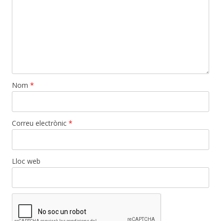
Nom
*
Correu electrònic
*
Lloc web