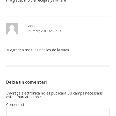
m’agradat molt la recepta ya la fare
anna
21 març 2011 at 20:19
M’agraden molt les natilles de la yaya.
Deixa un comentari
L'adreça electrònica no es publicarà
Els camps necessaris
estan marcats amb
*
Comentari