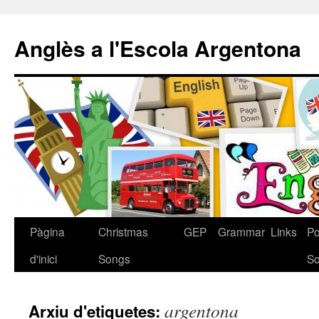
Anglès a l'Escola Argentona
Pàgina
Christmas
GEP
Grammar
Links
P
Vés
d'inici
Songs
S
al
contingut
argentona
Arxiu d'etiquetes: