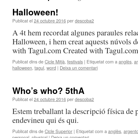
Halloween!
Publicat el
24 octubre 2016
per
descoba2
A 4t hem recordat algunes paraules rel
Halloween, i hem creat aquests núvols 
with Tagul.com Created with Tagul.co
Publicat dins de
Cicle Mitjà
,
festivals
|
Etiquetat com a
anglès
,
a
halloween
,
tagul
,
word
|
Deixa un comentari
Who’s who? 5thA
Publicat el
24 octubre 2016
per
descoba2
Estem treballant la descripció física de 
endevineu qui és qui.
Publicat dins de
Cicle Superior
|
Etiquetat com a
anglès
,
argent
personal
,
physical
|
Deixa un comentari