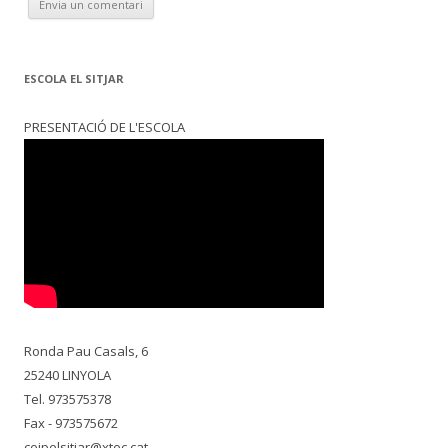
ESCOLA EL SITJAR
PRESENTACIÓ DE L'ESCOLA
Ronda Pau Casals, 6
25240 LINYOLA
Tel. 973575378
Fax - 973575672
ceipelsitjar@xtec.cat