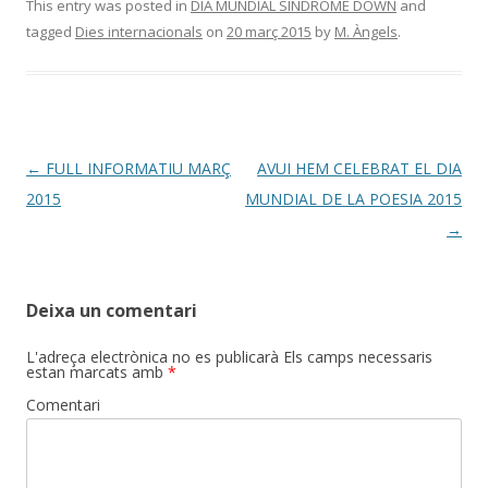
e
itt
m
This entry was posted in
DIA MUNDIAL SÍNDROME DOWN
and
tagged
Dies internacionals
on
20 març 2015
by
M. Àngels
.
b
er
p
o
ar
o
te
k
ix
Post
←
FULL INFORMATIU MARÇ
AVUI HEM CELEBRAT EL DIA
navigation
2015
MUNDIAL DE LA POESIA 2015
→
Deixa un comentari
L'adreça electrònica no es publicarà
Els camps necessaris
estan marcats amb
*
Comentari