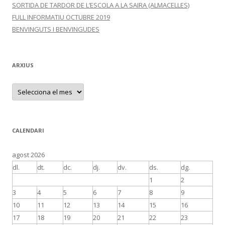
SORTIDA DE TARDOR DE L’ESCOLA A LA SAIRA (ALMACELLES)
FULL INFORMATIU OCTUBRE 2019
BENVINGUTS I BENVINGUDES
ARXIUS
A
r
x
i
u
s
CALENDARI
agost 2026
dl.
dt.
dc.
dj.
dv.
ds.
dg.
1
2
3
4
5
6
7
8
9
10
11
12
13
14
15
16
17
18
19
20
21
22
23