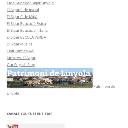
Cicle Superior Sitjar Linyola
El Sitjar Cicle Inicial
El Sitjar Cicle Mitjà
El Sitjar Educació Física
El Sitjar Educació Infantil
El Sitjar ESCOLA VERDA
El Sitjar Música
Justí Tant-se-val
Mestres. El Sitjar
Our English Blog
Patrimoni de
Linyola
CANALS YOUTUBE EL SITJAR