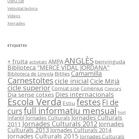
Udn2.cat
Velocitat lectora
Vídeos
Xerrades
ETIQUETES
ANGLÈS
+ fruita
AMPA
benvinguda
activitats
Biblioteca "MERCÈ VIDAL JORDANA"
Camamilla
Bitlles
Biblioteca de Linyola
Carnestoltes
cicle inicial
Cicle Mitjà
cicle superior
Comiat sisè
Comènius
Concurs
Dies internacionals
Dia sense cotxes
Escola Verda
festes
Fi de
Estiu
full informatiu mensual
curs
hort
Jornades Culturals
Jornades Culturals
Infantil
Jornades Culturals 2012
Jornades
2011
Culturals 2013
Jornades Culturals 2014
Jornades Culturals 2015
Jornades Culturals