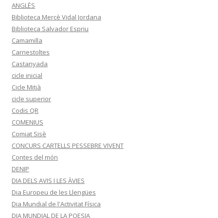
ANGLÈS
Biblioteca Mercè Vidal Jordana
Biblioteca Salvador Espriu
Camamilla
Carnestoltes
Castanyada
cicle inicial
Cicle Mitjà
cicle superior
Codis QR
COMENIUS
Comiat Sisè
CONCURS CARTELLS PESSEBRE VIVENT
Contes del món
DENIP
DIA DELS AVIS I LES ÀVIES
Dia Europeu de les Llengües
Dia Mundial de l'Activitat Física
DIA MUNDIAL DE LA POESIA