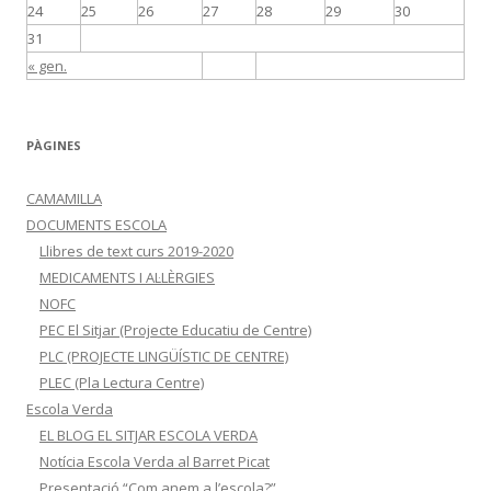
24
25
26
27
28
29
30
31
« gen.
PÀGINES
CAMAMILLA
DOCUMENTS ESCOLA
Llibres de text curs 2019-2020
MEDICAMENTS I AL·LÈRGIES
NOFC
PEC El Sitjar (Projecte Educatiu de Centre)
PLC (PROJECTE LINGÜÍSTIC DE CENTRE)
PLEC (Pla Lectura Centre)
Escola Verda
EL BLOG EL SITJAR ESCOLA VERDA
Notícia Escola Verda al Barret Picat
Presentació “Com anem a l’escola?”