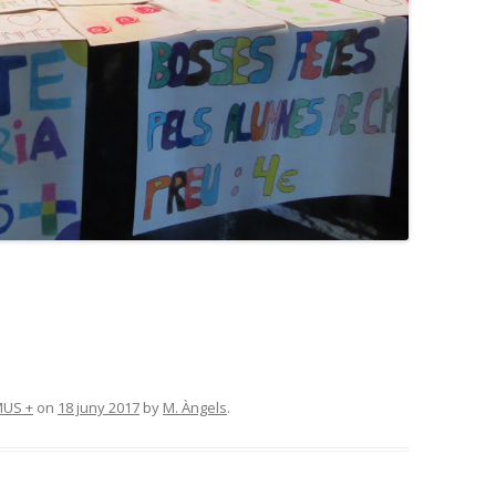
US +
on
18 juny 2017
by
M. Àngels
.