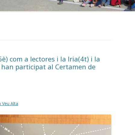
V FÒRUM D’ESCOLES VERDES A
EDICAMENTS I AL·LÈRGIES
JUNEDA
è) com a lectores i la Iria(4t) i la
s han participat al Certamen de
 Veu Alta