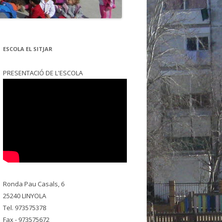
ESCOLA EL SITJAR
PRESENTACIÓ DE L'ESCOLA
Ronda Pau Casals, 6
25240 LINYOLA
Tel. 973575378
Fax - 973575672