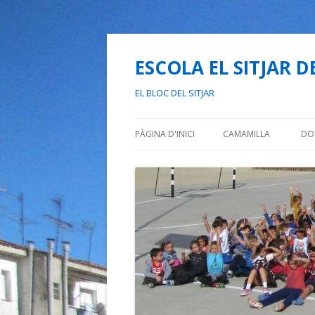
ESCOLA EL SITJAR D
EL BLOC DEL SITJAR
PÀGINA D'INICI
CAMAMILLA
DO
L
N
P
E
P
C
P