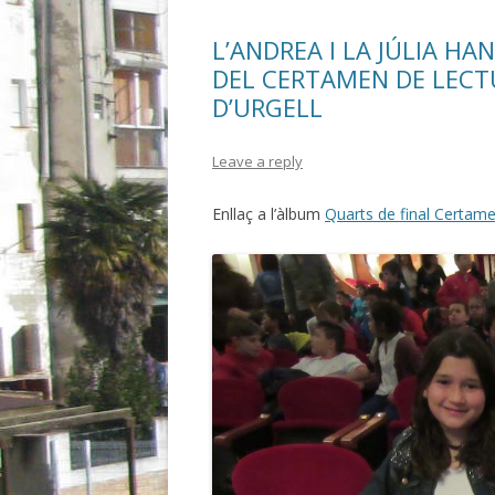
o
te
L’ANDREA I LA JÚLIA HA
k
ix
DEL CERTAMEN DE LECT
D’URGELL
Leave a reply
Enllaç a l’àlbum
Quarts de final Certame