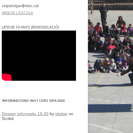
ceipelsitjar@xtec.cat
WEB DE L'ESCOLA
LIPDUB 10 ANYS (REMODELACIÓ)
INFORMACIONS INICI CURS 2019-2020
Dossier Informatiu 19-20
by
elsitjar
on
Scribd