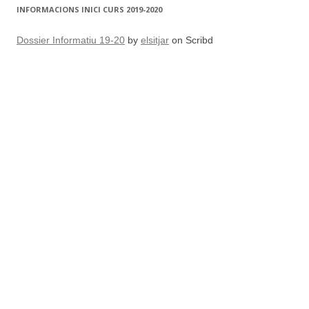
INFORMACIONS INICI CURS 2019-2020
Dossier Informatiu 19-20
by
elsitjar
on Scribd