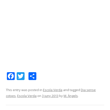
F
T
C
ac
w
o
e
itt
m
This entry was posted in
Escola Verda
and tagged
Dia sense
cotxes
,
Escola Verda
on
3 juny 2013
by
M. Àngels
.
b
er
p
o
ar