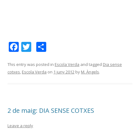
F
T
C
ac
w
o
e
itt
m
This entry was posted in
Escola Verda
and tagged
Dia sense
cotxes
,
Escola Verda
on
1 juny 2012
by
M. Àngels
.
b
er
p
o
ar
o
te
k
ix
2 de maig: DIA SENSE COTXES
Leave a reply