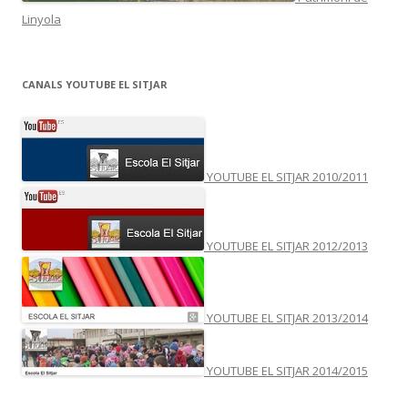
Linyola
CANALS YOUTUBE EL SITJAR
YOUTUBE EL SITJAR 2010/2011
YOUTUBE EL SITJAR 2012/2013
YOUTUBE EL SITJAR 2013/2014
YOUTUBE EL SITJAR 2014/2015