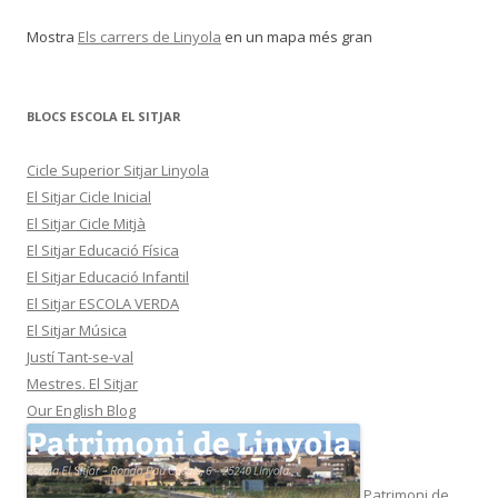
Mostra
Els carrers de Linyola
en un mapa més gran
BLOCS ESCOLA EL SITJAR
Cicle Superior Sitjar Linyola
El Sitjar Cicle Inicial
El Sitjar Cicle Mitjà
El Sitjar Educació Física
El Sitjar Educació Infantil
El Sitjar ESCOLA VERDA
El Sitjar Música
Justí Tant-se-val
Mestres. El Sitjar
Our English Blog
Patrimoni de