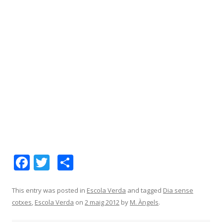
F
T
C
ac
w
o
e
itt
m
This entry was posted in
Escola Verda
and tagged
Dia sense
cotxes
,
Escola Verda
on
2 maig 2012
by
M. Àngels
.
b
er
p