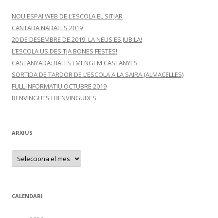
NOU ESPAI WEB DE L’ESCOLA EL SITJAR
CANTADA NADALES 2019
20 DE DESEMBRE DE 2019: LA NEUS ES JUBILA!
L’ESCOLA US DESITJA BONES FESTES!
CASTANYADA: BALLS I MENGEM CASTANYES
SORTIDA DE TARDOR DE L’ESCOLA A LA SAIRA (ALMACELLES)
FULL INFORMATIU OCTUBRE 2019
BENVINGUTS I BENVINGUDES
ARXIUS
A
r
x
i
u
s
CALENDARI