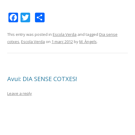
F
T
C
ac
w
o
e
itt
m
This entry was posted in
Escola Verda
and tagged
Dia sense
cotxes
,
Escola Verda
on
1 març 2012
by
M. Àngels
.
b
er
p
o
ar
o
te
k
ix
Avui: DIA SENSE COTXES!
Leave a reply