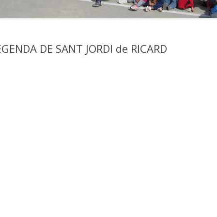
V FÒRUM D’ESCOLES VERDES A
EDICAMENTS I AL·LÈRGIES
JUNEDA
LEGENDA DE SANT JORDI de RICARD