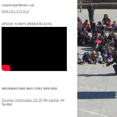
ceipelsitjar@xtec.cat
WEB DE L'ESCOLA
LIPDUB 10 ANYS (REMODELACIÓ)
INFORMACIONS INICI CURS 2019-2020
Dossier Informatiu 19-20
by
elsitjar
on
Scribd