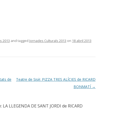
ls 2013
and tagged
Jornades Culturals 2013
on
18 abril 2013
itats de
Teatre de Sisè: PIZZA TRES ALÍCIES de RICARD
BONMATÍ
→
uè: LA LLEGENDA DE SANT JORDI de RICARD