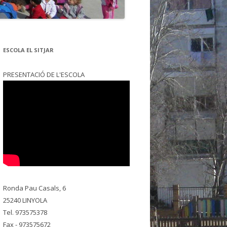
ESCOLA EL SITJAR
PRESENTACIÓ DE L'ESCOLA
Ronda Pau Casals, 6
25240 LINYOLA
Tel. 973575378
Fax - 973575672