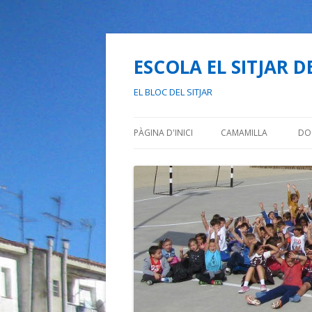
ESCOLA EL SITJAR D
EL BLOC DEL SITJAR
PÀGINA D'INICI
CAMAMILLA
DO
L
N
P
E
P
C
P