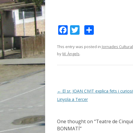
F
T
C
ac
w
o
e
itt
m
This entry was posted in
Jornades Cultura
by
M. Àngels
.
b
er
p
o
ar
o
te
k
ix
Post
←
El sr. JOAN CIVIT explica fets i curios
navigation
Linyola a Tercer
One thought on “
Teatre de Cinq
BONMATÍ
”