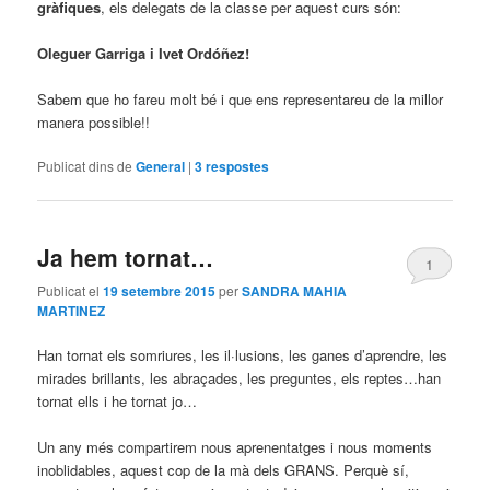
gràfiques
, els delegats de la classe per aquest curs són:
Oleguer Garriga i Ivet Ordóñez!
Sabem que ho fareu molt bé i que ens representareu de la millor
manera possible!!
Publicat dins de
General
|
3
respostes
Ja hem tornat…
1
Publicat el
19 setembre 2015
per
SANDRA MAHIA
MARTINEZ
Han tornat els somriures, les il·lusions, les ganes d’aprendre, les
mirades brillants, les abraçades, les preguntes, els reptes…han
tornat ells i he tornat jo…
Un any més compartirem nous aprenentatges i nous moments
inoblidables, aquest cop de la mà dels GRANS. Perquè sí,