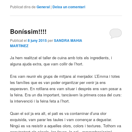
Publicat dins de
General
|
Deixa un comentari
Boníssim!!!!
Publicat el
8 juny 2015
per
SANDRA MAHIA
MARTINEZ
Ja hem realitzat el taller de cuina amb tots els ingredients, i
alguna ajuda extra, que vam collir de l’hort.
Ens vam reunir els grups de mitjans al menjador. L’Emma i totes
les famílies que es van poder organitzar per venir ja ens
esperaven. En rotllana ens vam situar i després ens vam posar a
la feina. Era un dia important, tancàvem la primera cosa del curs:
la intervenció i la feina feta a l’hort.
Quan el sol ja era alt, el pati es va contaminar d’una olor
exquisida, vam parar les taules i vam començar a degustar.
Ningú es va resistir a aquelles olors, colors i textures. Tothom va
anar tastant els pèsols, les faves, la col…mmmmboníssim!