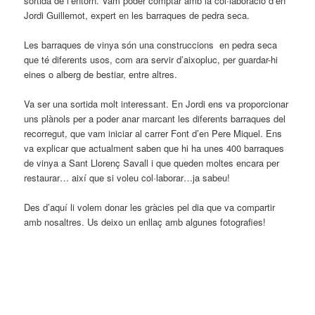
sortida de l’entorn. Vam poder comptar amb la col·laboració d’en
Jordi Guillemot, expert en les barraques de pedra seca.
Les barraques de vinya són una construccions en pedra seca
que té diferents usos, com ara servir d’aixopluc, per guardar-hi
eines o alberg de bestiar, entre altres.
Va ser una sortida molt interessant. En Jordi ens va proporcionar
uns plànols per a poder anar marcant les diferents barraques del
recorregut, que vam iniciar al carrer Font d’en Pere Miquel. Ens
va explicar que actualment saben que hi ha unes 400 barraques
de vinya a Sant Llorenç Savall i que queden moltes encara per
restaurar… així que si voleu col·laborar…ja sabeu!
Des d’aquí li volem donar les gràcies pel dia que va compartir
amb nosaltres. Us deixo un enllaç amb algunes fotografies!