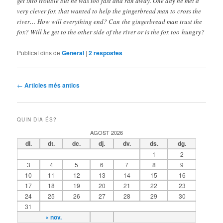
get into trouble but he was too fast and ran away. One day he met a
very clever fox that wanted to help the gingerbread man to cross the
river… How will everything end? Can the gingerbread man trust the
fox? Will he get to the other side of the river or is the fox too hungry?
Publicat dins de
General
|
2
respostes
Navegació
←
Articles més antics
pels
articles
QUIN DIA ÉS?
AGOST 2026
dl.
dt.
dc.
dj.
dv.
ds.
dg.
1
2
3
4
5
6
7
8
9
10
11
12
13
14
15
16
17
18
19
20
21
22
23
24
25
26
27
28
29
30
31
« nov.