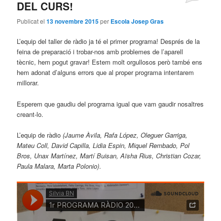
DEL CURS!
principal
secundari
Publicat el
13 novembre 2015
per
Escola Josep Gras
L’equip del taller de ràdio ja té el primer programa! Després de la
feina de preparació i trobar-nos amb problemes de l’aparell
tècnic, hem pogut gravar! Estem molt orgullosos però també ens
hem adonat d’alguns errors que al proper programa intentarem
millorar.
Esperem que gaudiu del programa igual que vam gaudir nosaltres
creant-lo.
L’equip de ràdio
(Jaume Àvila, Rafa López, Oleguer Garriga,
Mateu Coll, David Capilla, Lidia Espin, Miquel Rembado, Pol
Bros, Unax Martínez, Martí Buisan, Aïsha Rius, Christian Cozar,
Paula Malara, Marta Polonio)
.