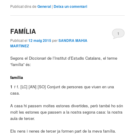
Publicat dins de
General
|
Deixa un comentari
FAMÍLIA
1
Publicat el
12 maig 2015
per
SANDRA MAHIA
MARTINEZ
Segons el Diccionari de l’Institut d’Estudis Catalans, el terme
“família” és:
família
1
1
f.
[LC]
[AN]
[SO]
Conjunt de persones que viuen en una
casa.
A casa hi passem moltes estones divertides, però també ho són
molt les estones que passem a la nostra segona casa: la nostra
aula de tercer.
Els nens i nenes de tercer ja formen part de la meva família.