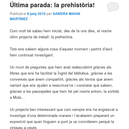
Última parada: la prehistòria!
Publicat el
8 juny 2015
per
SANDRA MAHIA
MARTINEZ
Com molt bé sabeu hem iniciat, des de fa uns dies, el nostre
últim projecte de treball: la prehistòria.
Tots ens sabem alguna cosa d’aquest moment i partint d’això
hem continuat investigant.
Un munt de preguntes que hem anat redescobrint gràcies als
llibres que ens ha facilitat la Íngrid del bibliobus, gràcies a les
converses que anem compartint, gràcies als textos que anem
narrant que ens ajuden a reescriure’ns i constatar què sabem,
gràcies a les passejades que hem fet pel nostre entorn, la sortida
a Moià…
Un projecte ben interessant que com sempre ens ha engrescat a
investigar d’una determinada manera i l’acabarem preparant un
exposició que quan tinguem a punt ja us convidarem perquè la
vingueu a veure.