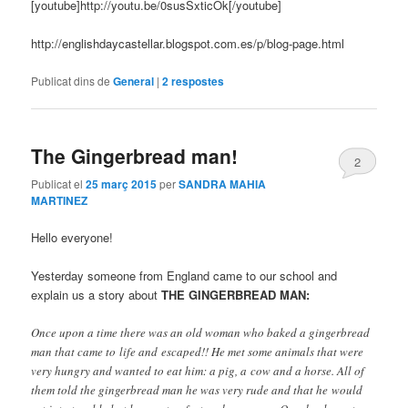
[youtube]http://youtu.be/0susSxticOk[/youtube]
http://englishdaycastellar.blogspot.com.es/p/blog-page.html
Publicat dins de
General
|
2
respostes
The Gingerbread man!
2
Publicat el
25 març 2015
per
SANDRA MAHIA
MARTINEZ
Hello everyone!
Yesterday someone from England came to our school and
explain us a story about
THE GINGERBREAD MAN:
Once upon a time there was an old woman who baked a gingerbread
man that came to life and escaped!! He met some animals that were
very hungry and wanted to eat him: a pig, a cow and a horse. All of
them told the gingerbread man he was very rude and that he would