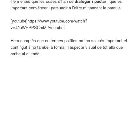
Hem entès que les coses s’han de
dialogar i pactar
i que és
important convèncer i persuadir a l’altre mitjançant la paraula.
[youtube]https://www.youtube.com/watch?
v=42uWHRPSCmM[/youtube]
Hem comprès que en termes polítics no tan sols és important el
contingut sinó també la forma i l’aspecte visual de tot allò que
arriba al ciutadà.