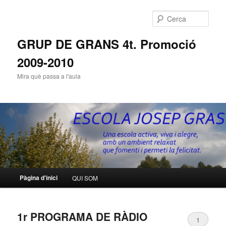
Cerca
GRUP DE GRANS 4t. Promoció
2009-2010
Mira què passa a l'aula
Menú
Pàgina d'inici
QUI SOM
Aneu
Aneu
principal
al
al
1r PROGRAMA DE RÀDIO
1
contingut
contingut