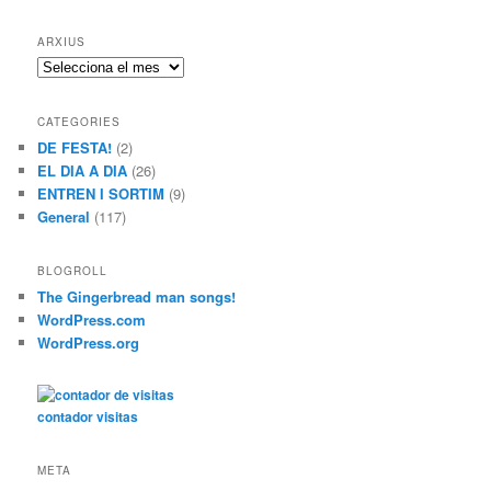
ARXIUS
A
r
x
CATEGORIES
i
DE FESTA!
(2)
u
EL DIA A DIA
(26)
s
ENTREN I SORTIM
(9)
General
(117)
BLOGROLL
The Gingerbread man songs!
WordPress.com
WordPress.org
contador visitas
META