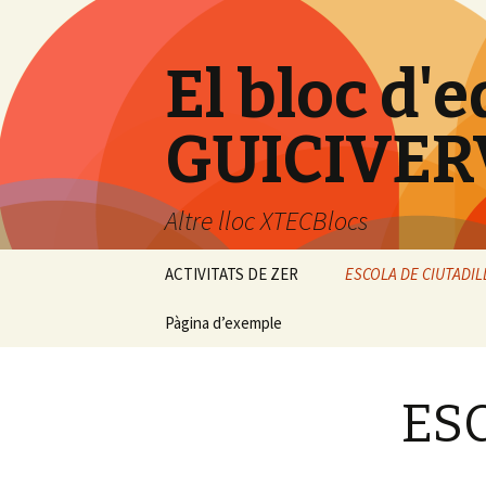
El bloc d'e
GUICIVER
Altre lloc XTECBlocs
Vés
ACTIVITATS DE ZER
ESCOLA DE CIUTADIL
al
contingut
Pàgina d’exemple
ES