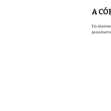
A CÓ
Els alumnes
psicomotric