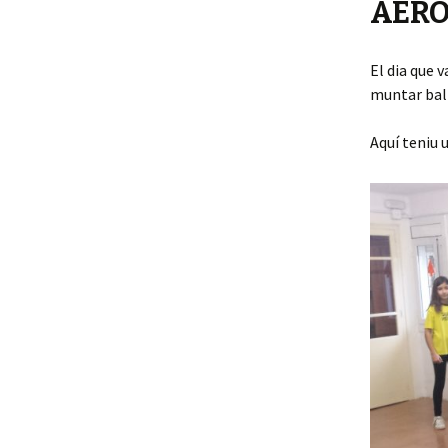
AER
El dia que 
muntar ball
Aquí teniu 