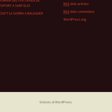
ROBADA DEL PLA CATALÀ DE
RSS
dels articles
’ESPORT A SANT ELOI
RSS
dels comentaris
OSA’T LA GORRA A BALAGUER
WordPress.org
Gràcies al WordPress.