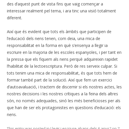
des d’aquest punt de vista fins que vaig començar a
interessar realment pel tema, i ara tinc una visió totalment
diferent.
Així que és evident que tots els àmbits que participen de
l’educació dels nens tenen, com deia, una mica de
responsabilitat en la forma en què s’ensenya a llegir ia
escriure en la majoria de les escoles espanyoles, i per tant en
la pressa que els fiquem als nens perquè adquireixin rapidet
l’habilitat de la lectoescriptura. Però de res serveix culpar. Si
tots tenim una mica de responsabilitat, és que tots hem de
formar també part de la solució. Així que fem un exercici
d’autoavaluació, i tractem de discernir si els nostres actes, les
nostres decisions i les nostres crítiques a la feina dels altres
són, no només adequades, sinó les més beneficioses per als
que han de ser els protagonistes en qüestions d’educació: els
nens.
This entry was posted in
Llegir i escriure abans dels 6 anys?
on
7