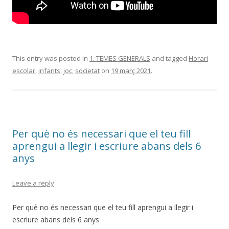
This entry was posted in
1. TEMES GENERALS
and tagged
Horari
escolar
,
infants
,
joc
,
societat
on
19 març 2021
.
Per què no és necessari que el teu fill
aprengui a llegir i escriure abans dels 6
anys
Leave a reply
Per què no és necessari que el teu fill aprengui a llegir i
escriure abans dels 6 anys