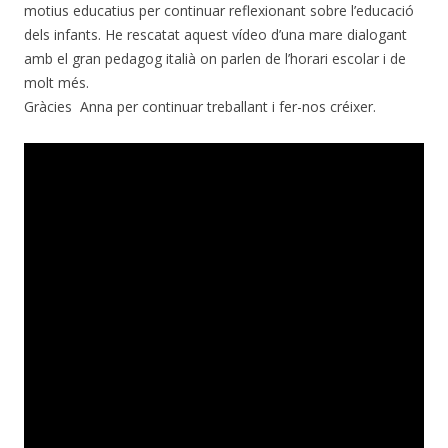
motius educatius per continuar reflexionant sobre l’educació
dels infants. He rescatat aquest vídeo d’una mare dialogant
amb el gran pedagog italià on parlen de l’horari escolar i de
molt més.
Gràcies Anna per continuar treballant i fer-nos créixer.