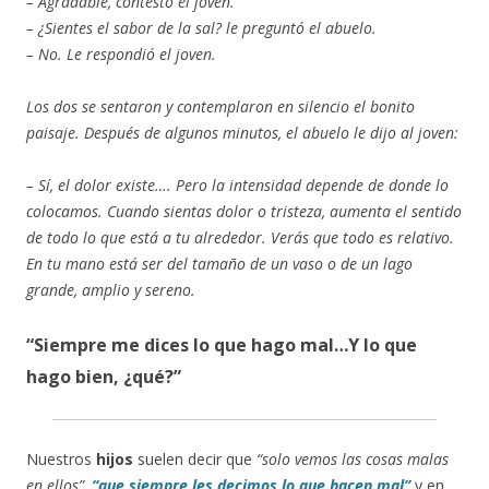
– Agradable, contestó el joven.
– ¿Sientes el sabor de la sal? le preguntó el abuelo.
– No. Le respondió el joven.
Los dos se sentaron y contemplaron en silencio el bonito
paisaje. Después de algunos minutos, el abuelo le dijo al joven:
– Sí, el dolor existe…. Pero la intensidad depende de donde lo
colocamos. Cuando sientas dolor o tristeza, aumenta el sentido
de todo lo que está a tu alrededor. Verás que todo es relativo.
En tu mano está ser del tamaño de un vaso o de un lago
grande, amplio y sereno.
“Siempre me dices lo que hago mal…Y lo que
hago bien, ¿qué?”
Nuestros
hijos
suelen decir que
“solo vemos las cosas malas
en ellos”,
“que siempre les decimos lo que hacen mal”
y en