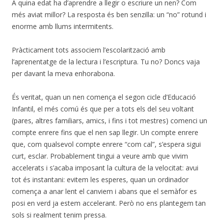
A quina edat ha d’aprendre a llegir o escriure un nen? Com
més aviat millor? La resposta és ben senzilla: un “no” rotund i
enorme amb llums intermitents.
Pràcticament tots associem l’escolarització amb
l’aprenentatge de la lectura i l’escriptura. Tu no? Doncs vaja
per davant la meva enhorabona.
És veritat, quan un nen comença el segon cicle d’Educació
Infantil, el més comú és que per a tots els del seu voltant
(pares, altres familiars, amics, i fins i tot mestres) comenci un
compte enrere fins que el nen sap llegir. Un compte enrere
que, com qualsevol compte enrere “com cal”, s’espera sigui
curt, esclar. Probablement tingui a veure amb que vivim
accelerats i s’acaba imposant la cultura de la velocitat: avui
tot és instantani: evitem les esperes, quan un ordinador
comença a anar lent el canviem i abans que el semàfor es
posi en verd ja estem accelerant. Però no ens plantegem tan
sols si realment tenim pressa.