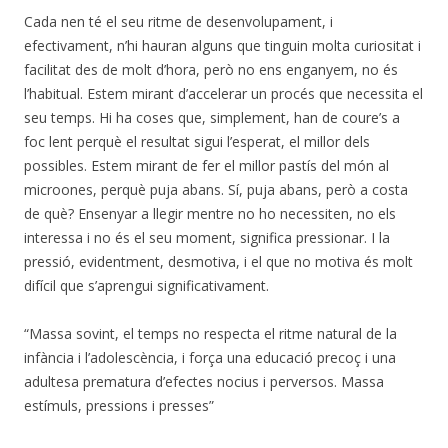
Cada nen té el seu ritme de desenvolupament, i
efectivament, n’hi hauran alguns que tinguin molta curiositat i
facilitat des de molt d’hora, però no ens enganyem, no és
l’habitual. Estem mirant d’accelerar un procés que necessita el
seu temps. Hi ha coses que, simplement, han de coure’s a
foc lent perquè el resultat sigui l’esperat, el millor dels
possibles. Estem mirant de fer el millor pastís del món al
microones, perquè puja abans. Sí, puja abans, però a costa
de què? Ensenyar a llegir mentre no ho necessiten, no els
interessa i no és el seu moment, significa pressionar. I la
pressió, evidentment, desmotiva, i el que no motiva és molt
difícil que s’aprengui significativament.
“Massa sovint, el temps no respecta el ritme natural de la
infància i l’adolescència, i força una educació precoç i una
adultesa prematura d’efectes nocius i perversos. Massa
estímuls, pressions i presses”