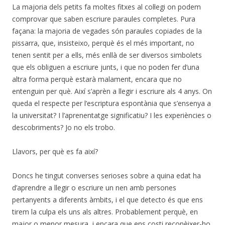
La majoria dels petits fa moltes fitxes al col·legi on podem
comprovar que saben escriure paraules completes. Pura
façana: la majoria de vegades són paraules copiades de la
pissarra, que, insisteixo, perquè és el més important, no
tenen sentit per a ells, més enllà de ser diversos simbolets
que els obliguen a escriure junts, i que no poden fer d’una
altra forma perquè estarà malament, encara que no
entenguin per què. Així s’aprèn a llegir i escriure als 4 anys. On
queda el respecte per l’escriptura espontània que s’ensenya a
la universitat? I l’aprenentatge significatiu? I les experiències o
descobriments? Jo no els trobo.
Llavors, per què es fa així?
Doncs he tingut converses serioses sobre a quina edat ha
d’aprendre a llegir o escriure un nen amb persones
pertanyents a diferents àmbits, i el que detecto és que ens
tirem la culpa els uns als altres. Probablement perquè, en
major o menor mesura, i encara que ens costi reconèixer-ho,