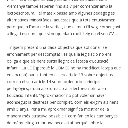
Alemanya també esperen fins als 7 per començar amb la
lectoescriptura, i el mateix passa amb algunes pedagogies
alternatives minoritàries, aquestes que a tots entusiasmen
però que, a l’hora de la veritat, que el meu fill vagi començant
a llegir i escriure, que si no quedarà molt lleig en el seu CV…
Tinguem present una dada objectiva que sol donar-se
erròniament per descomptat i és que la legislació no ens
obliga a que els nens surtin llegint de l’etapa d’Educació
Infantil. La LOE (perquè la LOMCE no ha modificat l’etapa que
ens ocupa) parla, tant en el seu article 13 sobre objectius
com en el seu article 14 sobre ordenació i principis
pedagògics, d’una aproximació a la lectoescriptura en
Educació Infantil. “Aproximació” no pot voler dir haver
aconseguit la destresa per complet, com els exigim als nens
amb 5 anys. Per a mi, aproximar significa mostrar de la
manera més atractiva possible i, com fan en les campanyes
de màrqueting, crear una necessitat perquè sobre la