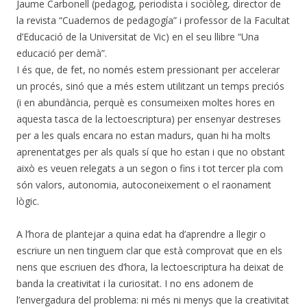
Jaume Carbonell (pedagog, periodista i sociòleg, director de
la revista “Cuadernos de pedagogía” i professor de la Facultat
d’Educació de la Universitat de Vic) en el seu llibre “Una
educació per demà”.
I és que, de fet, no només estem pressionant per accelerar
un procés, sinó que a més estem utilitzant un temps preciós
(i en abundància, perquè es consumeixen moltes hores en
aquesta tasca de la lectoescriptura) per ensenyar destreses
per a les quals encara no estan madurs, quan hi ha molts
aprenentatges per als quals sí que ho estan i que no obstant
això es veuen relegats a un segon o fins i tot tercer pla com
són valors, autonomia, autoconeixement o el raonament
lògic.
A l’hora de plantejar a quina edat ha d’aprendre a llegir o
escriure un nen tinguem clar que està comprovat que en els
nens que escriuen des d’hora, la lectoescriptura ha deixat de
banda la creativitat i la curiositat. I no ens adonem de
l’envergadura del problema: ni més ni menys que la creativitat