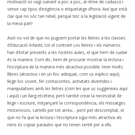
motivació es vagi cuinant a poc a poc, al ritme de cadascú i
sense cap tipus d’exigència o etiquetatge d’hora. Així que està
clar que no sóc tan rebel, perquè tinc a la legislació vigent de
la meva part!
Això no vol dir que no puguem portar les lletres a les classes
d’Educació Infantil, tot el contrari! Les lletres i els números
han d’estar presents a les nostres aules, el que hem de cuidar
és la manera. Com dic, hem de procurar mostrar la lectura i
l’escriptura de la manera més atractiva possible: tenir molts
llibres (atractius i en un lloc adequat, com us explico aquí),
llegir-los sovint, fer contacontes, activitats divertides i
manipulatives amb les lletres (com les que us suggereixo aquí
i aquí) i un llarg etcètera; però també crear la necessitat de
llegir i escriure, mitjançant la correspondència, els missatges
misteriosos, cartells per tot arreu… però per descomptat, el
que no fa que la lectura i l’escriptura sigui més atractiva als
nens és copiar paraules que no tenen sentit per a ells.