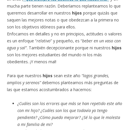
mucha parte tienen razón. Deberíamos replantearnos lo que
queremos desarrollar en nuestros
hijos
porque quizás que
saquen las mejores notas o que obedezcan a la primera no
son los objetivos idóneos para ellos.
Enfocarnos en detalles y no en principios, actitudes o valores
es un enfoque “
relativo
” y pequeño, es “
beber en un vaso con
agua y sal”
. También decepcionante porque ni nuestros
hijos
son los mejores estudiantes del mundo ni los más
obedientes. ¡Y menos mal!
Para que nuestros
hijos
sean este año
“lagos grandes,
amplios y serenos”
debemos plantearnos más preguntas de
las que estamos acostumbrados a hacernos:
¿Cuáles son los errores que más se han repetido este año
con mi hijo? ¿Cuáles son los que todavía yo tengo
pendiente? ¿Cómo puedo mejorar? ¿Sé lo que le molesta
a mi familia de mi?