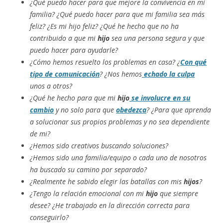
¿Qué puedo hacer para que mejore la convivencia en mi
familia? ¿Qué puedo hacer para que mi familia sea más
feliz? ¿Es mi hijo feliz? ¿Qué he hecho que no ha
contribuido a que mi
hijo
sea una persona segura y que
puedo hacer para ayudarle?
¿Cómo hemos resuelto los problemas en casa? ¿
Con qué
tipo de comunicación
? ¿Nos hemos
echado la culpa
unos a otros?
¿Qué he hecho para que mi
hijo
se involucre en su
cambio
y no solo para que
obedezca
? ¿Para que aprenda
a solucionar sus propios problemas y no sea dependiente
de mi?
¿Hemos sido creativos buscando soluciones?
¿Hemos sido una familia/equipo o cada uno de nosotros
ha buscado su camino por separado?
¿Realmente he sabido elegir las batallas con mis
hijos
?
¿Tengo la relación emocional con mi
hijo
que siempre
desee? ¿He trabajado en la dirección correcta para
conseguirlo?