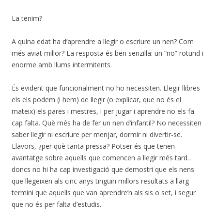
La tenim?
A quina edat ha d’aprendre a llegir o escriure un nen? Com
més aviat millor? La resposta és ben senzilla: un “no” rotund i
enorme amb llums intermitents.
És evident que funcionalment no ho necessiten. Llegir llibres
els els podem (i hem) de llegir (o explicar, que no és el
mateix) els pares i mestres, i per jugar i aprendre no els fa
cap falta. Què més ha de fer un nen d’infantil? No necessiten
saber llegir ni escriure per menjar, dormir ni divertir-se.
Llavors, ¿per què tanta pressa? Potser és que tenen
avantatge sobre aquells que comencen a llegir més tard…
doncs no hi ha cap investigació que demostri que els nens
que llegeixen als cinc anys tinguin millors resultats a llarg
termini que aquells que van aprendre’n als sis o set, i segur
que no és per falta d’estudis.