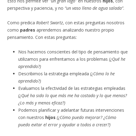
Esto nos permite ver
“un gran lago”
en nuestros
hijos
, con
perspectiva y paciencia, y no
“un vaso lleno de agua salada”
.
Como predica
Robert Swartz
, con estas preguntas nosotros
como
padres
aprendemos analizando nuestro propio
pensamiento. Con estas preguntas:
Nos hacemos conscientes del tipo de pensamiento que
utilizamos para enfrentarnos a los problemas
(¿Qué he
aprendido?)
Describimos la estrategia empleada
(¿Cómo lo he
aprendido?)
Evaluamos la efectividad de las estrategias empleadas
(¿Qué ha sido lo que más me ha costado y lo que menos?
¿Lo más y menos eficaz?)
Podemos planificar y adelantar futuras intervenciones
con nuestros
hijos
(¿Cómo puedo mejorar? ¿Cómo
puedo evitar el error y ayudar a todos a crecer?)