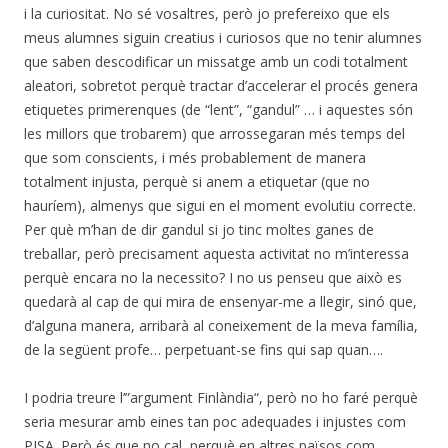
i la curiositat. No sé vosaltres, però jo prefereixo que els
meus alumnes siguin creatius i curiosos que no tenir alumnes
que saben descodificar un missatge amb un codi totalment
aleatori, sobretot perquè tractar d’accelerar el procés genera
etiquetes primerenques (de “lent”, “gandul” … i aquestes són
les millors que trobarem) que arrossegaran més temps del
que som conscients, i més probablement de manera
totalment injusta, perquè si anem a etiquetar (que no
hauríem), almenys que sigui en el moment evolutiu correcte.
Per què m’han de dir gandul si jo tinc moltes ganes de
treballar, però precisament aquesta activitat no m’interessa
perquè encara no la necessito? I no us penseu que això es
quedarà al cap de qui mira de ensenyar-me a llegir, sinó que,
d’alguna manera, arribarà al coneixement de la meva família,
de la següent profe… perpetuant-se fins qui sap quan….
I podria treure l’”argument Finlàndia“, però no ho faré perquè
seria mesurar amb eines tan poc adequades i injustes com
PISA. Però és que no cal, perquè en altres països com