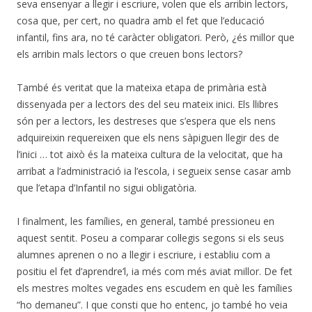
seva ensenyar a llegir i escriure, volen que els arribin lectors,
cosa que, per cert, no quadra amb el fet que l’educació
infantil, fins ara, no té caràcter obligatori. Però, ¿és millor que
els arribin mals lectors o que creuen bons lectors?
També és veritat que la mateixa etapa de primària està
dissenyada per a lectors des del seu mateix inici. Els llibres
són per a lectors, les destreses que s’espera que els nens
adquireixin requereixen que els nens sàpiguen llegir des de
l’inici … tot això és la mateixa cultura de la velocitat, que ha
arribat a l’administració ia l’escola, i segueix sense casar amb
que l’etapa d’Infantil no sigui obligatòria.
I finalment, les famílies, en general, també pressioneu en
aquest sentit. Poseu a comparar col·legis segons si els seus
alumnes aprenen o no a llegir i escriure, i establiu com a
positiu el fet d’aprendre’l, ia més com més aviat millor. De fet
els mestres moltes vegades ens escudem en què les famílies
“ho demaneu”. I que consti que ho entenc, jo també ho veia