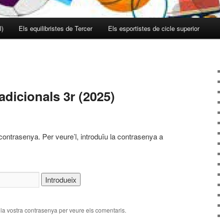
l)
Els equilibristes de Tercer
Els esportistes de cicle superior
adicionals 3r (2025)
contrasenya. Per veure’l, introduïu la contrasenya a
 la vostra contrasenya per veure els comentaris.