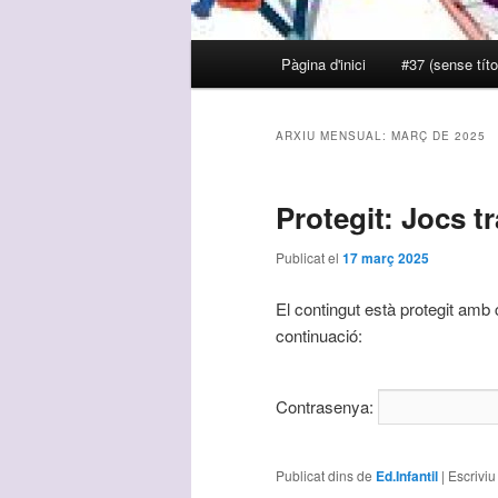
Menú
Pàgina d'inici
#37 (sense títo
Aneu
Aneu
principal
al
al
ARXIU MENSUAL:
MARÇ DE 2025
contingut
contingut
Protegit: Jocs tr
principal
secundari
Publicat el
17 març 2025
El contingut està protegit amb 
continuació:
Contrasenya:
Publicat dins de
Ed.Infantil
|
Escriviu