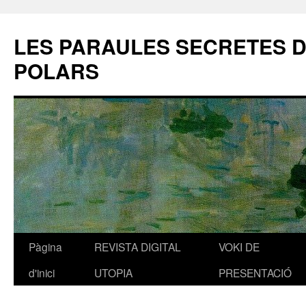
LES PARAULES SECRETES 
POLARS
Pàgina
REVISTA DIGITAL
VOKI DE
Vés
d'inici
UTOPIA
PRESENTACIÓ
al
contingut