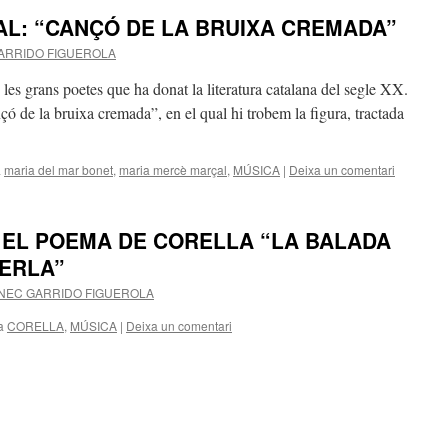
L: “CANÇÓ DE LA BRUIXA CREMADA”
ARRIDO FIGUEROLA
es grans poetes que ha donat la literatura catalana del segle XX.
ó de la bruixa cremada”, en el qual hi trobem la figura, tractada
a
maria del mar bonet
,
maria mercè marçal
,
MÚSICA
|
Deixa un comentari
 EL POEMA DE CORELLA “LA BALADA
MERLA”
EC GARRIDO FIGUEROLA
a
CORELLA
,
MÚSICA
|
Deixa un comentari