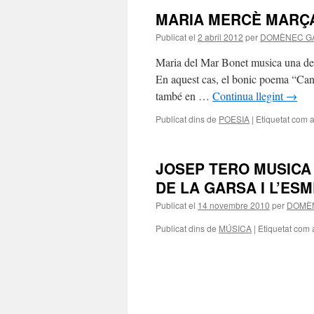
MARIA MERCÈ MARÇA
Publicat el
2 abril 2012
per
DOMÈNEC G
Maria del Mar Bonet musica una de l
En aquest cas, el bonic poema “Canç
també en …
Continua llegint
→
Publicat dins de
POESIA
|
Etiquetat com 
JOSEP TERO MUSICA
DE LA GARSA I L’ES
Publicat el
14 novembre 2010
per
DOMÈN
Publicat dins de
MÚSICA
|
Etiquetat com 