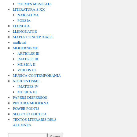
POEMES MUSICATS
LITERATURA S.XX
NARRATIVA
POESIA
LLENGUA
LLENGUATGE
MAPES CONCEPTUALS
medieval
MODERNISME
ARTICLES III
IMATGES III
MUSICA II
VIDEOS III
MÚSICA CONTEMPORÀNIA
NOUCENTISME
IMATGES IV
MUSICA III
PAPERS DISPERSOS
PINTURA MODERNA
POWER POINTS
SELECCIÓ POÈTICA
TEXTOS LITERARIS DELS
ALUMNES