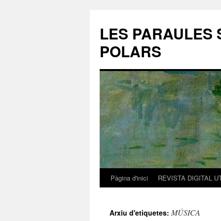
LES PARAULES 
POLARS
Pàgina d'inici
REVISTA DIGITAL U
Vés
al
MÚSICA
Arxiu d'etiquetes:
contingut