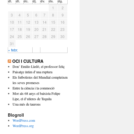
dl.
dt.
dc.
dj.
dv.
ds.
dg.
1
2
3
4
5
6
7
8
9
10
11
12
13
14
15
16
17
18
19
20
21
22
23
24
25
26
27
28
29
30
31
« febr.
OCI I CULTURA
Don’ Emilio Lledó, el professor feliç
Paisatge íntim d’una ruptura
Els futbolistes del Mundial compleixen
les seves promeses
Entre la ciència i la commoció
Mor als 68 anys el baixista Felipe
Lipe, el d’ulleres de Tequila
Una més de taurons
Blogroll
WordPress.com
WordPress.org