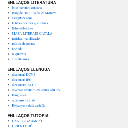
ENLLAÇOS LITERATURA
bloc literatura catalana
Blog de l'INS Pla de les Moreres
escriptors.com
la literatura més que llibres
lletresdebatalles
MAPA LITERARI CATALÀ
mètrica i versificació
música de poetes
uoc.edu
wiquitexts
xtec.lluisrius
ENLLAÇOS LLENGUA
diccionari DCVB
diccionari IEC
diccionaris AVUI
diversos recursos educatius edu365
llengua:text
quaderns virtuals
Refranyer català-castellà
ENLLAÇOS TUTORIA
DANIEL GABARRÓ
ORIENTACIÓ