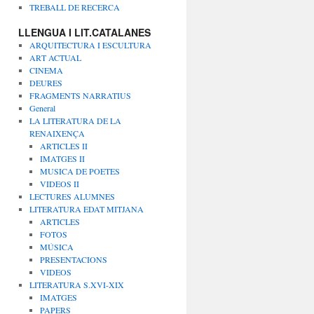
TREBALL DE RECERCA
LLENGUA I LIT.CATALANES
ARQUITECTURA I ESCULTURA
ART ACTUAL
CINEMA
DEURES
FRAGMENTS NARRATIUS
General
LA LITERATURA DE LA
RENAIXENÇA
ARTICLES II
IMATGES II
MUSICA DE POETES
VIDEOS II
LECTURES ALUMNES
LITERATURA EDAT MITJANA
ARTICLES
FOTOS
MÚSICA
PRESENTACIONS
VIDEOS
LITERATURA S.XVI-XIX
IMATGES
PAPERS